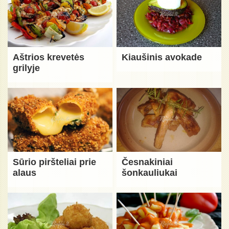
Aštrios krevetės
Kiaušinis avokade
grilyje
Sūrio piršteliai prie
Česnakiniai
alaus
šonkauliukai