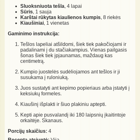
Sluoksniuota tešla
, 4 lapai
Sūris
, 1 sauja
Karštai rūkytas kiaulienos kumpis
, 8 riekės
Kiaušiniai
, 1 vienetas
Gaminimo instrukcija:
Tešlos lapeliai atšildomi, šiek tiek pakočiojami ir
padalinami į du stačiakampius. Vienas pailgasis
šonas šiek tiek įpjaunamas, maždaug kas
centimetrą.
Kumpio juostelės sudėliojamos ant tešlos ir ji
susukama į ruloniuką.
Juos sustatyti ant kepimo popieriaus arba įstatyti į
keksiukų formeles.
Kiaušinį išplakti ir šiuo plakiniu aptepti.
Kepti apie pusvalandį iki 180 laipsnių įkaitintoje
orkaitėje. Skanaus.
Porcijų skaičius:
4
Receptą atsiuntė:
Vija