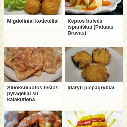
Migdoliniai kotletėliai
Keptos bulvės
ispaniškai (Patatas
Bravas)
Sluoksniuotos tešlos
Įdaryti piepagrybiai
pyragėliai su
kalakutiena