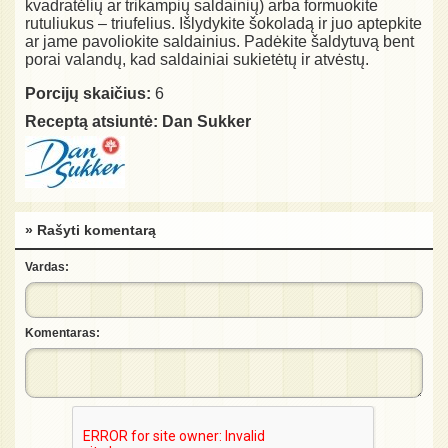
kvadratėlių ar trikampių saldainių) arba formuokite
rutuliukus – triufelius. Išlydykite šokoladą ir juo aptepkite
ar jame pavoliokite saldainius. Padėkite šaldytuvą bent
porai valandų, kad saldainiai sukietėtų ir atvėstų.
Porcijų skaičius:
6
Receptą atsiuntė:
Dan Sukker
» Rašyti komentarą
Vardas:
Komentaras: