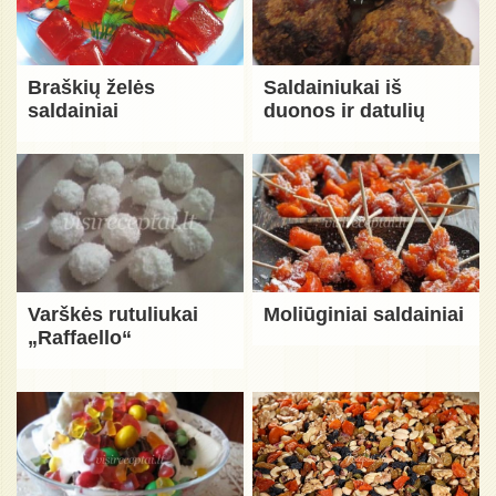
Braškių želės
Saldainiukai iš
saldainiai
duonos ir datulių
Varškės rutuliukai
Moliūginiai saldainiai
„Raffaello“