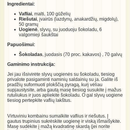
Ingredientai:
Vafliai
, malti, 100 gūželių
Riešutai
, įvairūs (lazdynų, anakardžių, migdolų),
50 gramų
Uogienė
, slyvų, su juoduoju šokoladu, 6
valgomieji šaukštai
Papuošimui:
Šokoladas
, juodasis (70 proc. kakavos) , 70 galvų
Gaminimo instrukcija:
Jei jau išsivirėte slyvų uogienės su šokoladu, tiesiog
privalote pasigaminti naminių saldainių su ja. Galite iš
pradžių suformuoti plokščią pyragą, kurį vėliau
supjaustysite, arba gautą masę tiesiog susukite į mažus
rutuliukus ir juos apliekite šokoladu. O gal slyvų uogiene
tiesiog pertepkite vaflių lakštus.
Virtuviniu kombainu sumalkite vaflius ir riešutus. Į
gautus trupinius sukrėskite uogienę ir viską išmaišykite.
Masę sudėkite į mažą kvadratinę skardą (jei norite