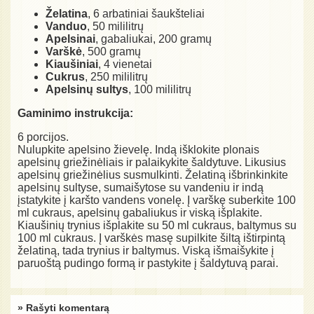
Želatina
, 6 arbatiniai šaukšteliai
Vanduo
, 50 mililitrų
Apelsinai
, gabaliukai, 200 gramų
Varškė
, 500 gramų
Kiaušiniai
, 4 vienetai
Cukrus
, 250 mililitrų
Apelsinų sultys
, 100 mililitrų
Gaminimo instrukcija:
6 porcijos.
Nulupkite apelsino žievelę. Indą išklokite plonais
apelsinų griežinėliais ir palaikykite šaldytuve. Likusius
apelsinų griežinėlius susmulkinti. Želatiną išbrinkinkite
apelsinų sultyse, sumaišytose su vandeniu ir indą
įstatykite į karšto vandens vonelę. Į varškę suberkite 100
ml cukraus, apelsinų gabaliukus ir viską išplakite.
Kiaušinių trynius išplakite su 50 ml cukraus, baltymus su
100 ml cukraus. Į varškės masę supilkite šiltą ištirpintą
želatiną, tada trynius ir baltymus. Viską išmaišykite į
paruoštą pudingo formą ir pastykite į šaldytuvą parai.
» Rašyti komentarą