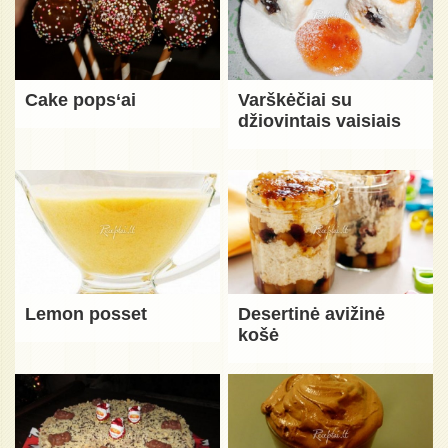
Cake pops‘ai
Varškėčiai su
džiovintais vaisiais
Lemon posset
Desertinė avižinė
košė