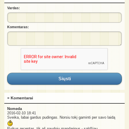
Vardas:
Komentaras:
Siųsti
» Komentarai
Nomeda
2016-02-10 18:41
Sveika, labai gardus pudingas. Norsiu tokį gaminti per savo laidą
Puikus receptas, tik aš naudoju mandarinus - saldžiau.