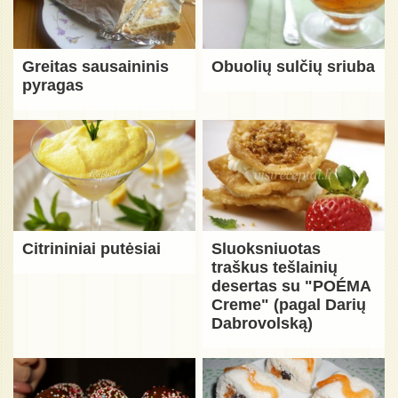
Greitas sausaininis
Obuolių sulčių sriuba
pyragas
Citrininiai putėsiai
Sluoksniuotas
traškus tešlainių
desertas su "POÉMA
Creme" (pagal Darių
Dabrovolską)