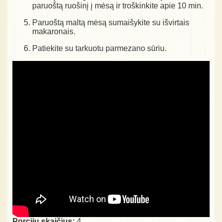
paruoštą ruošinį į mėsą ir troškinkite apie 10 min.
Paruoštą maltą mėsą sumaišykite su išvirtais
makaronais.
Patiekite su tarkuotu parmezano sūriu.
Porcijų skaičius:
4