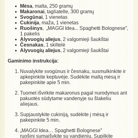
Mėsa
, malta, 250 gramų
Makaronai
, tagliatelle, 300 gramų
Svogūnai
, 1 vienetas
Cukinija
, maža, 1 vienetas
Ruošinys
, „MAGGI Idea... Spaghetti Bolognese”,
1 pakelis
Alyvuogių aliejus
, 2 valgomieji šaukštai
Česnakas
, 1 skiltelė
Alyvuogių aliejus
, 2 valgomieji šaukštai
Gaminimo instrukcija:
Nuvalykite svogūnus ir česnaku, susmulkinkite ir
apkepinkite keptuvėje. Sudėkite maltą mėsą ir
pakepinkite apie 5 min.
Tuomet išvirkite makaronus pagal nurodymus ant
pakuotės sūdytame vandenyje su šlakeliu
aliejaus.
Supjaustykite cukiniją, sudėkite į mėsą ir
pakepinkite 5 min.
„MAGGI Idea… Spaghetti Bolognese”
ruošinį sumaišykite su vandieniu. Supilkite