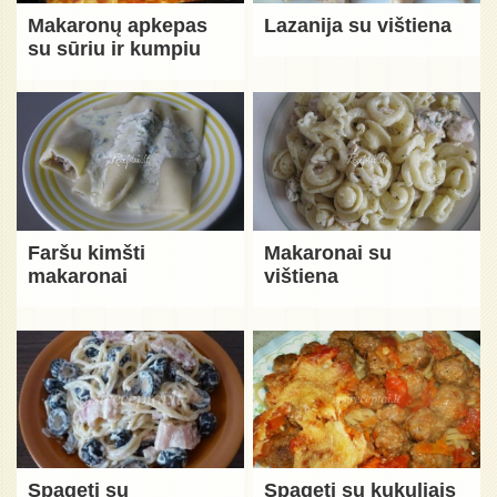
Makaronų apkepas
Lazanija su vištiena
su sūriu ir kumpiu
Faršu kimšti
Makaronai su
makaronai
vištiena
Spageti su
Spageti su kukuliais