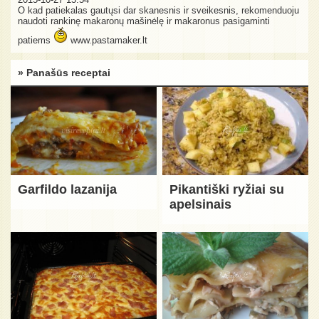
O kad patiekalas gautųsi dar skanesnis ir sveikesnis, rekomenduoju
naudoti rankinę makaronų mašinėlę ir makaronus pasigaminti
patiems
www.pastamaker.lt
» Panašūs receptai
Garfildo lazanija
Pikantiški ryžiai su
apelsinais