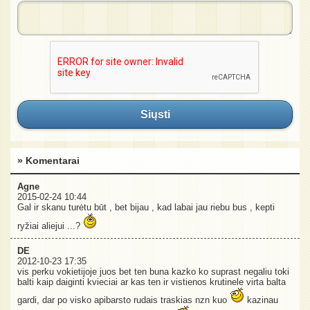
Siųsti
» Komentarai
Agne
2015-02-24 10:44
Gal ir skanu turėtu būt , bet bijau , kad labai jau riebu bus , kepti
ryžiai aliejui ...?
DE
2012-10-23 17:35
vis perku vokietijoje juos bet ten buna kazko ko suprast negaliu toki
balti kaip daiginti kvieciai ar kas ten ir vistienos krutinele virta balta
gardi, dar po visko apibarsto rudais traskias nzn kuo
kazinau