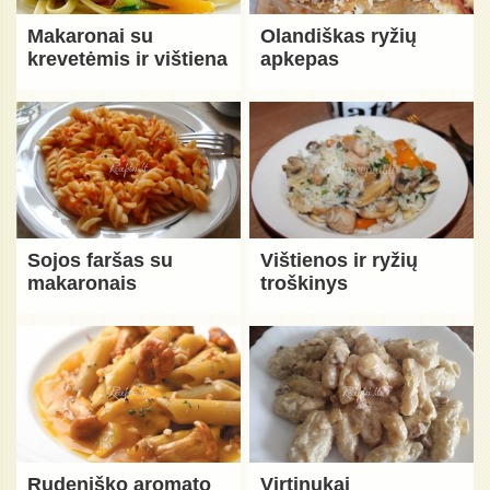
Makaronai su
Olandiškas ryžių
krevetėmis ir vištiena
apkepas
Sojos faršas su
Vištienos ir ryžių
makaronais
troškinys
Rudeniško aromato
Virtinukai