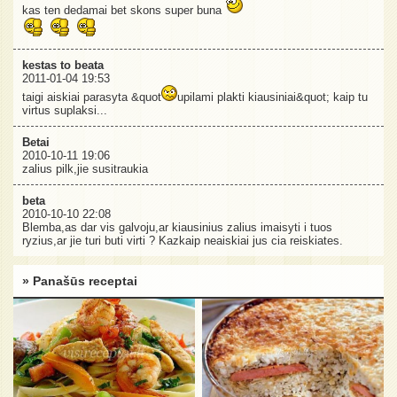
kas ten dedamai bet skons super buna
kestas to beata
2011-01-04 19:53
taigi aiskiai parasyta &quot
upilami plakti kiausiniai&quot; kaip tu
virtus suplaksi...
Betai
2010-10-11 19:06
zalius pilk,jie susitraukia
beta
2010-10-10 22:08
Blemba,as dar vis galvoju,ar kiausinius zalius imaisyti i tuos
ryzius,ar jie turi buti virti ? Kazkaip neaiskiai jus cia reiskiates.
» Panašūs receptai