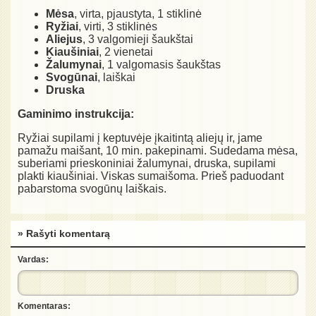
Mėsa
, virta, pjaustyta, 1 stiklinė
Ryžiai
, virti, 3 stiklinės
Aliejus
, 3 valgomieji šaukštai
Kiaušiniai
, 2 vienetai
Žalumynai
, 1 valgomasis šaukštas
Svogūnai
, laiškai
Druska
Gaminimo instrukcija:
Ryžiai supilami į keptuvėje įkaitintą aliejų ir, jame
pamažu maišant, 10 min. pakepinami. Sudedama mėsa,
suberiami prieskoniniai žalumynai, druska, supilami
plakti kiaušiniai. Viskas sumaišoma. Prieš paduodant
pabarstoma svogūnų laiškais.
» Rašyti komentarą
Vardas:
Komentaras: