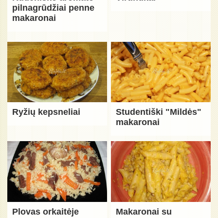
pilnagrūdžiai penne
makaronai
Ryžių kepsneliai
Studentiški "Mildės"
makaronai
Plovas orkaitėje
Makaronai su