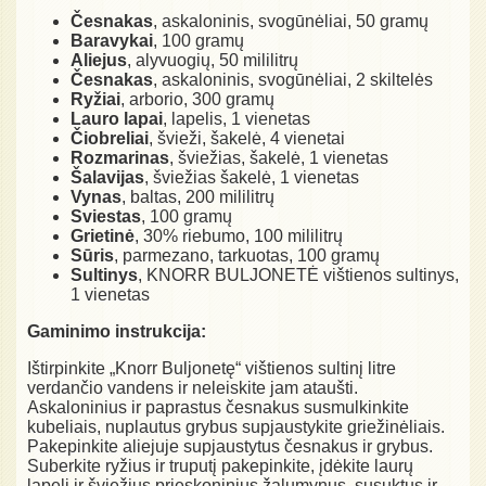
Česnakas
, askaloninis, svogūnėliai, 50 gramų
Baravykai
, 100 gramų
Aliejus
, alyvuogių, 50 mililitrų
Česnakas
, askaloninis, svogūnėliai, 2 skiltelės
Ryžiai
, arborio, 300 gramų
Lauro lapai
, lapelis, 1 vienetas
Čiobreliai
, švieži, šakelė, 4 vienetai
Rozmarinas
, šviežias, šakelė, 1 vienetas
Šalavijas
, šviežias šakelė, 1 vienetas
Vynas
, baltas, 200 mililitrų
Sviestas
, 100 gramų
Grietinė
, 30% riebumo, 100 mililitrų
Sūris
, parmezano, tarkuotas, 100 gramų
Sultinys
, KNORR BULJONETĖ vištienos sultinys,
1 vienetas
Gaminimo instrukcija:
Ištirpinkite „Knorr Buljonetę“ vištienos sultinį litre
verdančio vandens ir neleiskite jam ataušti.
Askaloninius ir paprastus česnakus susmulkinkite
kubeliais, nuplautus grybus supjaustykite griežinėliais.
Pakepinkite aliejuje supjaustytus česnakus ir grybus.
Suberkite ryžius ir truputį pakepinkite, įdėkite laurų
lapelį ir šviežius prieskoninius žalumynus, susuktus ir