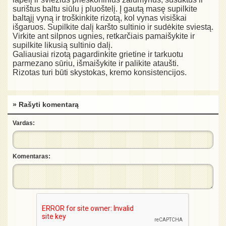
surištus baltu siūlu į pluoštelį. Į gautą masę supilkite
baltąjį vyną ir troškinkite rizotą, kol vynas visiškai
išgaruos. Supilkite dalį karšto sultinio ir sudėkite sviestą.
Virkite ant silpnos ugnies, retkarčiais pamaišykite ir
supilkite likusią sultinio dalį.
Galiausiai rizotą pagardinkite grietine ir tarkuotu
parmezano sūriu, išmaišykite ir palikite ataušti.
Rizotas turi būti skystokas, kremo konsistencijos.
» Rašyti komentarą
Vardas:
Komentaras: