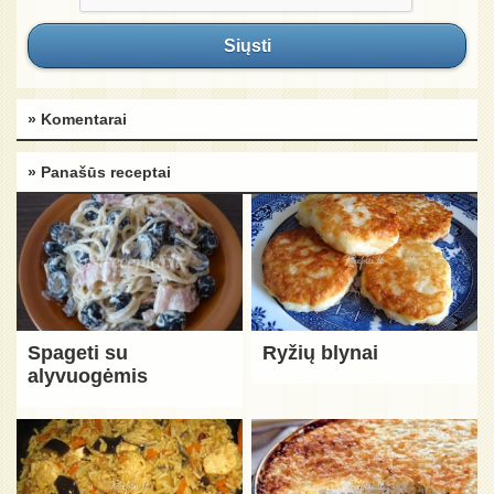
Siųsti
» Komentarai
» Panašūs receptai
Spageti su
Ryžių blynai
alyvuogėmis