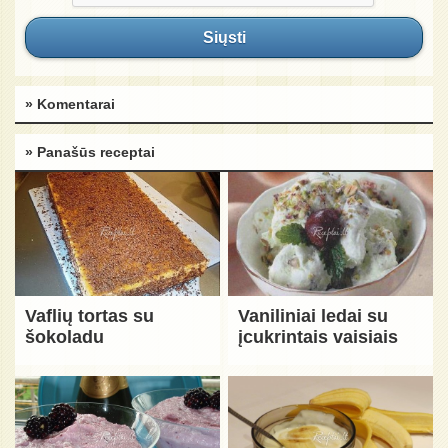
Siųsti
» Komentarai
» Panašūs receptai
Vaflių tortas su
Vaniliniai ledai su
šokoladu
įcukrintais vaisiais