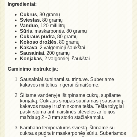
Ingredientai:
Cukrus
, 80 gramų
Sviestas
, 80 gramų
Vanduo
, 120 mililitrų
Sūris
, maskarponės, 80 gramų
Cukraus pudra
, 80 gramų
Kokoso drožlės
, 80 gramų
Kakava
, 2 valgomieji šaukštai
Sausainiai
, 200 gramų
Konjakas
, 2 valgomieji šaukštai
Gaminimo instrukcija:
Sausainiai sutrinami su trintuve. Suberiame
kakavos miltelius ir gerai išmaišome.
Šiltame vandenyje ištirpiname cukrų, supilame
konjaką. Cukraus sirupas supilamas į sausainių-
kakavos masę ir užminkoma tešla. Tešla tolygiai
paskirstoma ant maistinės plėvelės ar folijos
maždaug 2 - 3 mm storio stačiakampiu.
Kambario temperatūros sviestą ištriname su
cukraus pudra ir maskarponės sūriu. Suberiamos