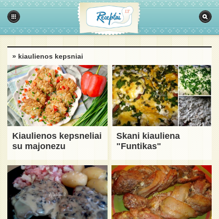
» kiaulienos kepsniai
Kiaulienos kepsneliai
Skani kiauliena
su majonezu
"Funtikas"