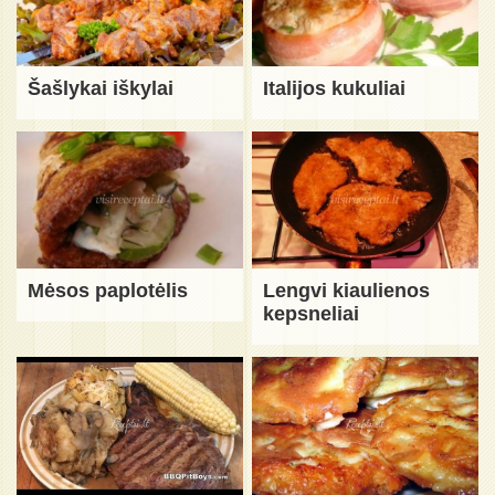
Šašlykai iškylai
Italijos kukuliai
Mėsos paplotėlis
Lengvi kiaulienos
kepsneliai