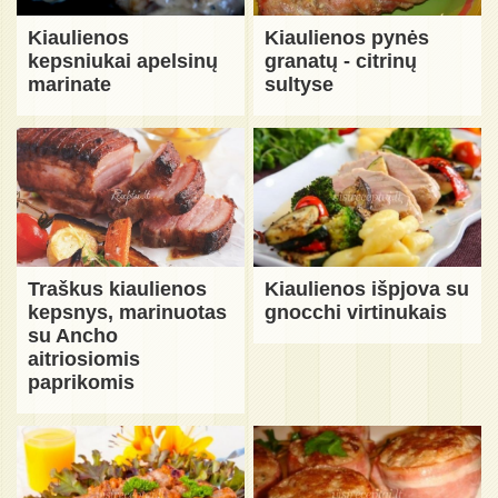
Kiaulienos
Kiaulienos pynės
kepsniukai apelsinų
granatų - citrinų
marinate
sultyse
Traškus kiaulienos
Kiaulienos išpjova su
kepsnys, marinuotas
gnocchi virtinukais
su Ancho
aitriosiomis
paprikomis