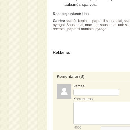
auksinės spalvos.
Receptą atsiuntė
Lina
Gairės:
skanūs kepiniai
,
paprasti sausainiai
,
ska
pyragai
,
Sausainiai
,
mociutes sausainiai
,
uab sk
receptai
,
paprasti naminiai pyragai
Reklama:
Komentarai
(8)
Vardas:
Komentaras:
4000