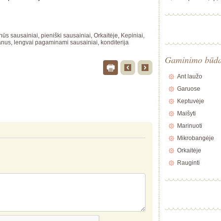
nūs sausainiai
,
pieniški sausainiai
,
Orkaitėje
,
Kepiniai,
anus
,
lengvai pagaminami sausainiai
,
konditerija
Gaminimo būd
Ant laužo
Garuose
Keptuvėje
Maišyti
Marinuoti
Mikrobangėje
Orkaitėje
Rauginti