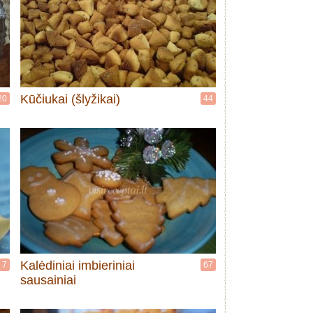
Kūčiukai (šlyžikai)
20
44
Kalėdiniai imbieriniai
7
67
sausainiai