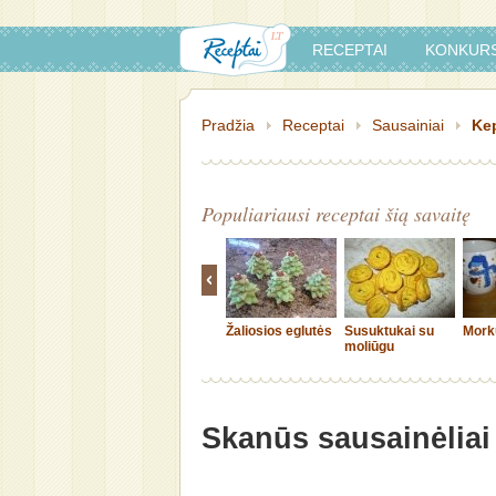
RECEPTAI
KONKURS
Pradžia
Receptai
Sausainiai
Kep
Populiariausi receptai šią savaitę
Žaliosios eglutės
Susuktukai su
Mork
moliūgu
Skanūs sausainėliai