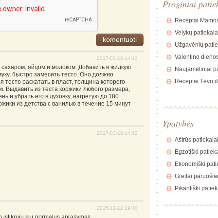
Proginiai patie
Receptai Mamos
Velykų patiekala
Užgavėnių patie
Valentino dienos
2017-03-18 14:43
 сахаром, яйцом и молоком. Добавить в жидкую
Naujametiniai pa
муку, быстро замесить тесто. Оно должно
Receptai Tėvo d
 тесто раскатать в пласт, толщина которого
м. Выдавить из теста коржики любого размера,
нь и убрать его в духовку, нагретую до 180
жики из детства с ванилью в течение 15 минут
Ypatybės
2017-03-18 14:42
Aštrūs patiekala
Egzotiški patiek
Ekonomiški pati
Greitai paruošia
Pikantiški patiek
2015-12-12 19:40
to istikruju kur normalus aprasymas