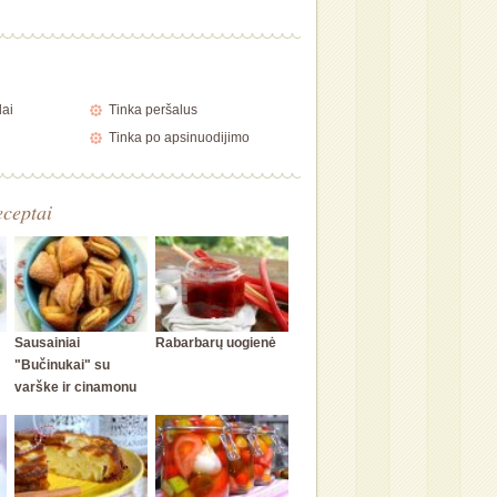
lai
Tinka peršalus
Tinka po apsinuodijimo
eceptai
Sausainiai
Rabarbarų uogienė
"Bučinukai" su
varške ir cinamonu