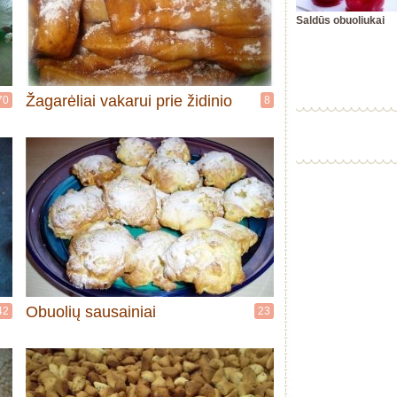
Saldūs obuoliukai
Žagarėliai vakarui prie židinio
70
8
Obuolių sausainiai
42
23