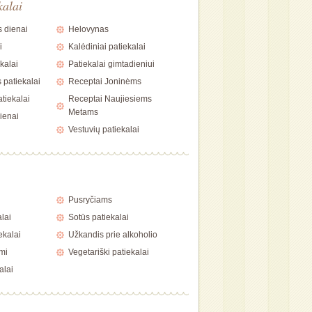
kalai
 dienai
Helovynas
i
Kalėdiniai patiekalai
kalai
Patiekalai gimtadieniui
 patiekalai
Receptai Joninėms
tiekalai
Receptai Naujiesiems
Metams
ienai
Vestuvių patiekalai
i
Pusryčiams
alai
Sotūs patiekalai
ekalai
Užkandis prie alkoholio
mi
Vegetariški patiekalai
alai