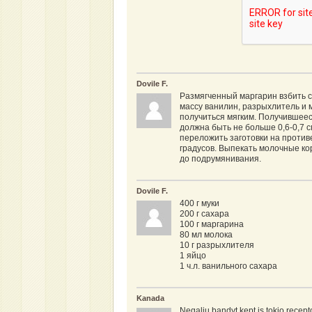
Dovile F.
Размягченный маргарин взбить с
массу ванилин, разрыхлитель и 
получиться мягким. Получившееся
должна быть не больше 0,6-0,7 с
переложить заготовки на противе
градусов. Выпекать молочные кор
до подрумянивания.
Dovile F.
400 г муки
200 г сахара
100 г маргарина
80 мл молока
10 г разрыхлителя
1 яйцо
1 ч.л. ванильного сахара
Kanada
Negaliu bandyt kept is tokio recep