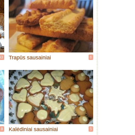
Trapūs sausainiai
43
6
Kalėdiniai sausainiai
8
5