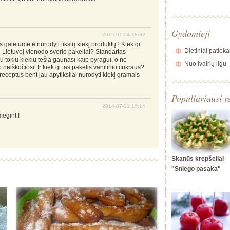
Gydomieji
2015-01-04 18:32
s galėtumėte nurodyti tikslų kiekį produktų? Kiek gi
Dietiniai patieka
 Lietuvoj vienodo svorio pakeliai? Standartas -
 tokiu kiekiu tešla gaunasi kaip pyragui, o ne
Nuo įvairių ligų
neiškočiosi. Ir kiek gi tas pakelis vanilinio cukraus?
 receptus bent jau apytiksliai nurodyti kiekį gramais
Populiariausi r
2014-07-31 15:14
mėgint !
Skanūs krepšeliai
"Sniego pasaka"