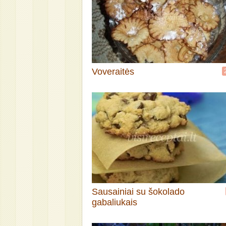
Voveraitės
Sausainiai su šokolado
gabaliukais