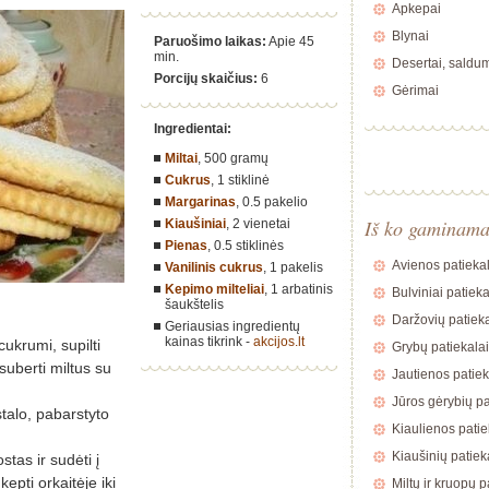
Apkepai
Blynai
Paruošimo laikas:
Apie 45
min.
Desertai, saldu
Porcijų skaičius:
6
Gėrimai
Ingredientai:
Miltai
,
500 gramų
Cukrus
,
1 stiklinė
Margarinas
,
0.5 pakelio
Iš ko gaminam
Kiaušiniai
,
2 vienetai
Pienas
,
0.5 stiklinės
Avienos patiekal
Vanilinis cukrus
,
1 pakelis
Kepimo milteliai
,
1 arbatinis
Bulviniai patieka
šaukštelis
Daržovių patieka
Geriausias ingredientų
kainas tikrink -
akcijos.lt
cukrumi, supilti
Grybų patiekalai
 suberti miltus su
Jautienos patiek
Jūros gėrybių pa
stalo, pabarstyto
Kiaulienos patie
Kiaušinių patiek
stas ir sudėti į
epti orkaitėje iki
Miltų ir kruopų p