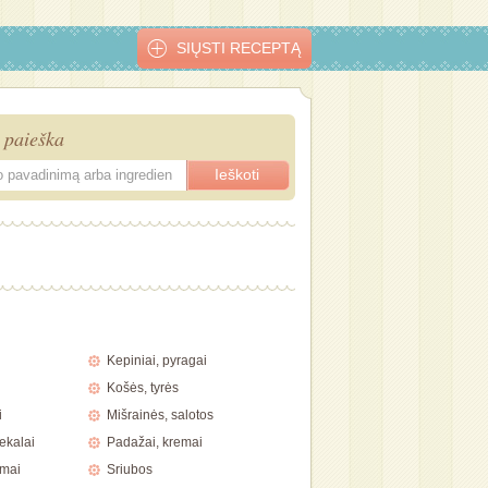
SIŲSTI RECEPTĄ
 paieška
ai
Arbatiniai
Imbieriniai
Kokosiniai
Paprasti
liukai"
sausainiai
Viktorijos
sausainiai su
sausainiai s
sausainiai
šokoladu
šokolado gla
Kepiniai, pyragai
Košės, tyrės
i
Mišrainės, salotos
ekalai
Padažai, kremai
imai
Sriubos