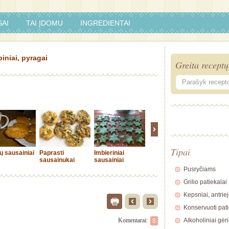
AI
TAI ĮDOMU
INGREDIENTAI
iniai, pyragai
Greita receptų
Tipai
ų sausainiai
Paprasti
Imbieriniai
Sausainiai
Sausaini
sausainukai
sausainiai
"Sveikuo
Pusryčiams
Grilio patiekalai
Kepsniai, antriej
Konservuoti pati
Komentarai:
Alkoholiniai gėr
8