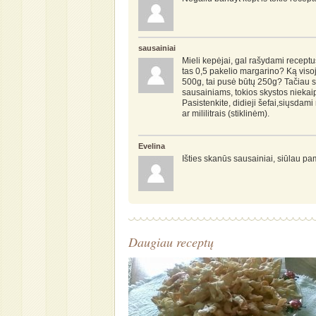
sausainiai
Mieli kepėjai, gal rašydami receptu
tas 0,5 pakelio margarino? Ką visoj
500g, tai pusė būtų 250g? Tačiau su
sausainiams, tokios skystos niekaip 
Pasistenkite, didieji šefai,siųsdami
ar mililitrais (stiklinėm).
Evelina
Išties skanūs sausainiai, siūlau pa
Daugiau receptų