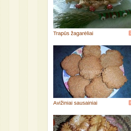
Trapūs žagarėliai
Avižiniai sausainiai