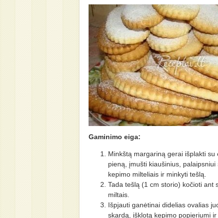
Gaminimo eiga:
Minkštą margariną gerai išplakti su 
pieną, įmušti kiaušinius, palaipsniui
kepimo milteliais ir minkyti tešlą.
Tada tešlą (1 cm storio) kočioti ant 
miltais.
Išpjauti ganėtinai didelias ovalias juo
skardą, išklotą kepimo popieriumi ir k