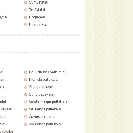
Sumuštiniai
Troškiniai
mynai
Uogienės
Užkandžiai
a
ai
Paukštienos patiekalai
lai
Pieniški patiekalai
lai
Sojų patiekalai
Sūrio patiekalai
alai
Vaisių ir uogų patiekalai
tiekalai
Veršienos patiekalai
kalai
Žuvies patiekalai
alai
Žvėrienos patiekalai
atiekalai