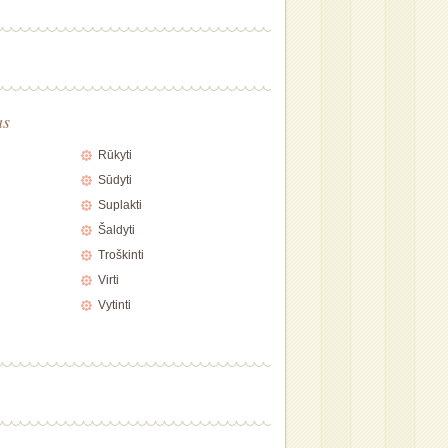
as
Rūkyti
Sūdyti
Suplakti
Šaldyti
Troškinti
Virti
Vytinti