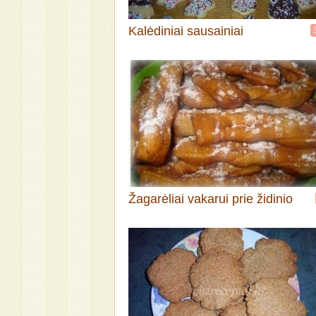
Kalėdiniai sausainiai
Žagarėliai vakarui prie židinio