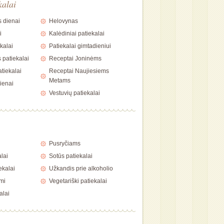
kalai
 dienai
Helovynas
i
Kalėdiniai patiekalai
kalai
Patiekalai gimtadieniui
 patiekalai
Receptai Joninėms
tiekalai
Receptai Naujiesiems
Metams
ienai
Vestuvių patiekalai
i
Pusryčiams
alai
Sotūs patiekalai
ekalai
Užkandis prie alkoholio
mi
Vegetariški patiekalai
alai