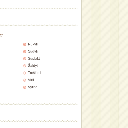
as
Rūkyti
Sūdyti
Suplakti
Šaldyti
Troškinti
Virti
Vytinti