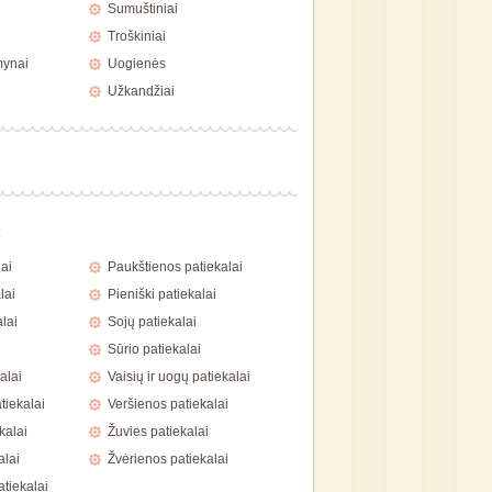
Sumuštiniai
Troškiniai
mynai
Uogienės
Užkandžiai
a
ai
Paukštienos patiekalai
lai
Pieniški patiekalai
lai
Sojų patiekalai
Sūrio patiekalai
alai
Vaisių ir uogų patiekalai
tiekalai
Veršienos patiekalai
kalai
Žuvies patiekalai
alai
Žvėrienos patiekalai
atiekalai