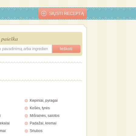
SIŲSTI RECEPTĄ
 paieška
ai su
Riešutinės
Žaliosios eglutės
Skanios širdelės
Sausainiai
o
širdelės
„Cappuccin
ais
Kepiniai, pyragai
Košės, tyrės
i
Mišrainės, salotos
ekalai
Padažai, kremai
imai
Sriubos