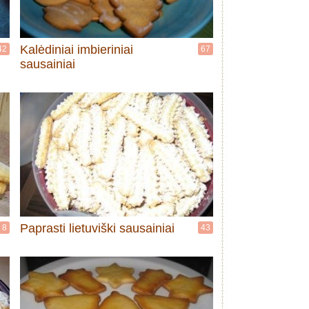
Kalėdiniai imbieriniai
42
67
sausainiai
Paprasti lietuviški sausainiai
8
43