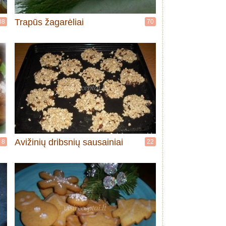
Trapūs žagarėliai
38
70
Avižinių dribsnių sausainiai
8
22