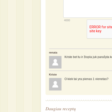
4000
renata
Kriste bet tu ir žiopla juk parašyta
Kriste
O kiek tai yra pienas 1 vienetas?
Daugiau receptų