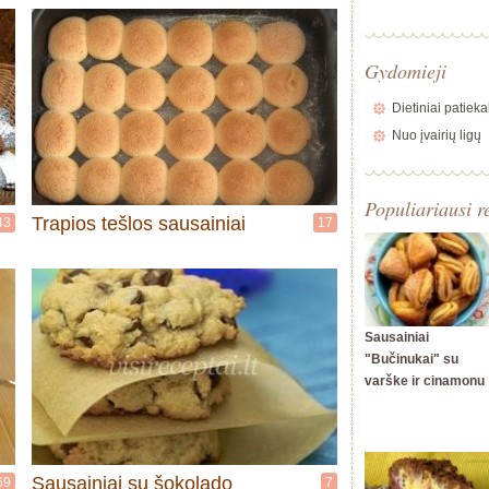
Gydomieji
Dietiniai patieka
Nuo įvairių ligų
Populiariausi r
Trapios tešlos sausainiai
43
17
Sausainiai
"Bučinukai" su
varške ir cinamonu
Sausainiai su šokolado
69
7