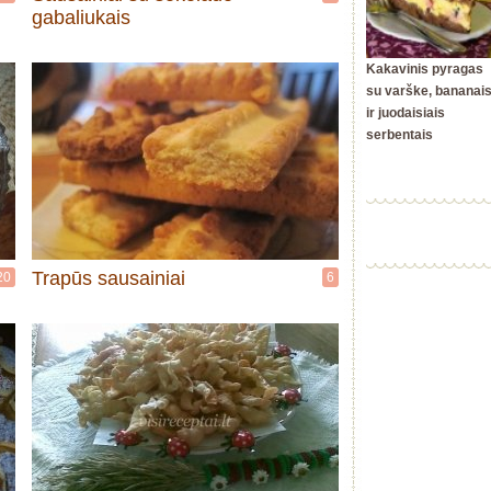
gabaliukais
Kakavinis pyragas
su varške, bananai
ir juodaisiais
serbentais
Trapūs sausainiai
20
6