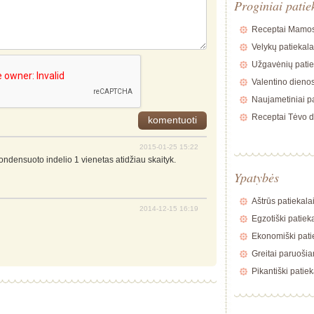
Proginiai patie
Receptai Mamos
Velykų patiekala
Užgavėnių patie
Valentino dienos
Naujametiniai pa
Receptai Tėvo d
2015-01-25 15:22
 kondensuoto indelio 1 vienetas atidžiau skaityk.
Ypatybės
Aštrūs patiekala
2014-12-15 16:19
Egzotiški patiek
Ekonomiški pati
Greitai paruošia
Pikantiški patiek