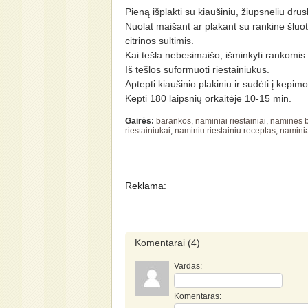
Pieną išplakti su kiaušiniu, žiupsneliu dru
Nuolat maišant ar plakant su rankine šluote
citrinos sultimis.
Kai tešla nebesimaišo, išminkyti rankomis.
Iš tešlos suformuoti riestainiukus.
Aptepti kiaušinio plakiniu ir sudėti į kepim
Kepti 180 laipsnių orkaitėje 10-15 min.
Gairės:
barankos
,
naminiai riestainiai
,
naminės 
riestainiukai
,
naminiu riestainiu receptas
,
naminia
Reklama:
Komentarai
(4)
Vardas:
Komentaras: