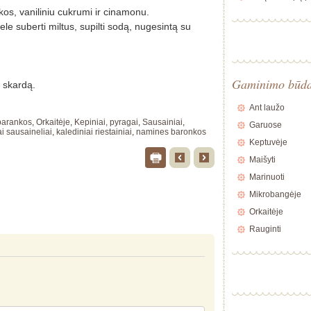
skos, vaniliniu cukrumi ir cinamonu.
le suberti miltus, supilti sodą, nugesintą su
Gaminimo būd
o skardą.
Ant laužo
barankos
,
Orkaitėje
,
Kepiniai, pyragai
,
Sausainiai
,
Garuose
i sausaineliai
,
kalediniai riestainiai
,
namines baronkos
Keptuvėje
Maišyti
Marinuoti
Mikrobangėje
Orkaitėje
Rauginti