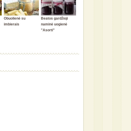
Obuolienė su
Beatos gardžioji
s
imbierais
naminė uogienė
"Asorti"