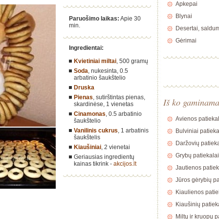
Apkepai
Blynai
Paruošimo laikas:
Apie 30
min.
Desertai, saldu
Gėrimai
Ingredientai:
Kvietiniai miltai
,
500 gramų
Soda
, nukesinta,
0.5
arbatinio šaukštelio
Druska
Pienas
, sutirštintas pienas,
Iš ko gaminam
skardinėse,
1 vienetas
Cinamonas
,
0.5 arbatinio
Avienos patiekal
šaukštelio
Vanilinis cukrus
,
1 arbatinis
Bulviniai patieka
šaukštelis
Daržovių patieka
Kiaušiniai
,
2 vienetai
Grybų patiekalai
Geriausias ingredientų
kainas tikrink -
akcijos.lt
Jautienos patiek
Jūros gėrybių pa
Kiaulienos patie
Kiaušinių patiek
Miltų ir kruopų p