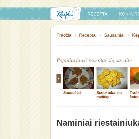
RECEPTAI
KONKURS
Pradžia
Receptai
Sausainiai
Kep
Populiariausi receptai šią savaitę
Sausučiai
Susuktukai su
Traš
moliūgu
šokol
sausa
Naminiai riestainiuk