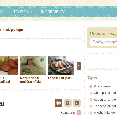
AI
TAI ĮDOMU
INGREDIENTAI
iniai, pyragai
Greita receptų
Tipai
kūs
Rozmarino ir
Lapeliai su įdaru
Seniai
Sausaini
adiniai
moliūgo sėklų
besmegeniai
šokolad
iniai
sausainiukai
gabaliuk
Pusryčiams
Grilio patiekalai
Kepsniai, antriej
ai
Konservuoti pati
Komentarai:
Alkoholiniai gėr
4