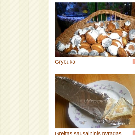
Grybukai
Greitas sausaininis pyragas