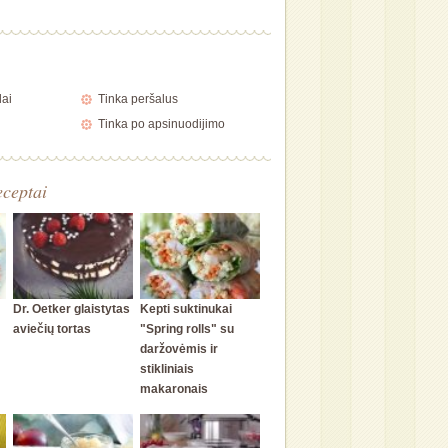
lai
Tinka peršalus
Tinka po apsinuodijimo
eceptai
Dr. Oetker glaistytas
Kepti suktinukai
aviečių tortas
"Spring rolls" su
daržovėmis ir
stikliniais
makaronais