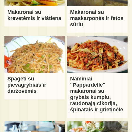
Makaronai su
Makaronai su
krevetėmis ir vištiena
maskarponės ir fetos
sūriu
Spageti su
Naminiai
pievagrybiais ir
"Pappardelle"
daržovėmis
makaronai su
grybais kumpiu,
raudonąją cikorija,
špinatais ir grietinėle