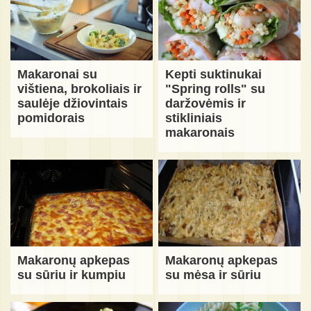
Makaronai su
Kepti suktinukai
vištiena, brokoliais ir
"Spring rolls" su
saulėje džiovintais
daržovėmis ir
pomidorais
stikliniais
makaronais
Makaronų apkepas
Makaronų apkepas
su sūriu ir kumpiu
su mėsa ir sūriu