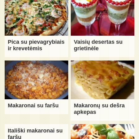
Pica su pievagrybiais
Vaisių desertas su
ir krevetėmis
grietinėle
Makaronai su faršu
Makaronų su dešra
apkepas
Itališki makaronai su
faršu