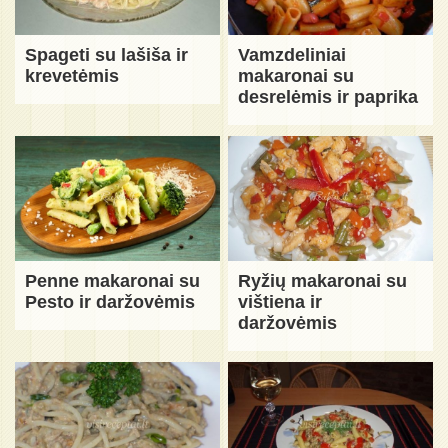
Spageti su lašiša ir
Vamzdeliniai
krevetėmis
makaronai su
desrelėmis ir paprika
Penne makaronai su
Ryžių makaronai su
Pesto ir daržovėmis
vištiena ir
daržovėmis