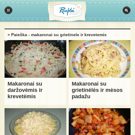
» Paieška - makaronai su grietinele ir krevetemis
Makaronai su
Makaronai su
daržovėmis ir
grietinėlės ir mėsos
krevetėmis
padažu