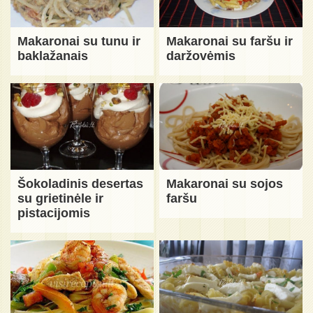
Makaronai su tunu ir
Makaronai su faršu ir
baklažanais
daržovėmis
Šokoladinis desertas
Makaronai su sojos
su grietinėle ir
faršu
pistacijomis