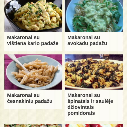
Makaronai su
Makaronai su
vištiena kario padaže
avokadų padažu
Makaronai su
Makaronai su
česnakiniu padažu
špinatais ir saulėje
džiovintais
pomidorais