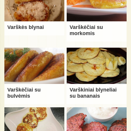
Varškės blynai
Varškėčiai su
morkomis
Varškėčiai su
Varškiniai blyneliai
bulvėmis
su bananais