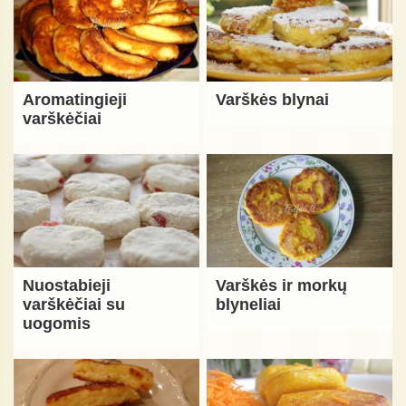
Aromatingieji
Varškės blynai
varškėčiai
Nuostabieji
Varškės ir morkų
varškėčiai su
blyneliai
uogomis