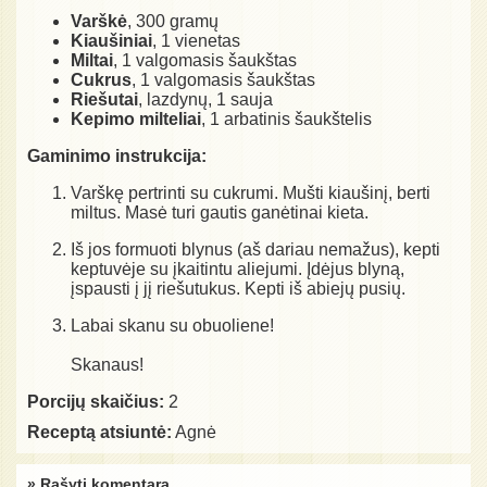
Varškė
, 300 gramų
Kiaušiniai
, 1 vienetas
Miltai
, 1 valgomasis šaukštas
Cukrus
, 1 valgomasis šaukštas
Riešutai
, lazdynų, 1 sauja
Kepimo milteliai
, 1 arbatinis šaukštelis
Gaminimo instrukcija:
Varškę pertrinti su cukrumi. Mušti kiaušinį, berti
miltus. Masė turi gautis ganėtinai kieta.
Iš jos formuoti blynus (aš dariau nemažus), kepti
keptuvėje su įkaitintu aliejumi. Įdėjus blyną,
įspausti į jį riešutukus. Kepti iš abiejų pusių.
Labai skanu su obuoliene!
Skanaus!
Porcijų skaičius:
2
Receptą atsiuntė:
Agnė
» Rašyti komentarą