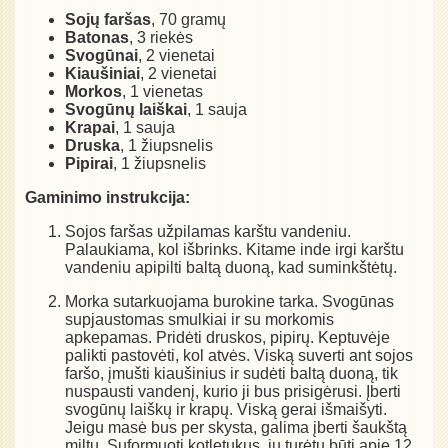
Sojų faršas
, 70 gramų
Batonas
, 3 riekės
Svogūnai
, 2 vienetai
Kiaušiniai
, 2 vienetai
Morkos
, 1 vienetas
Svogūnų laiškai
, 1 sauja
Krapai
, 1 sauja
Druska
, 1 žiupsnelis
Pipirai
, 1 žiupsnelis
Gaminimo instrukcija:
Sojos faršas užpilamas karštu vandeniu.
Palaukiama, kol išbrinks. Kitame inde irgi karštu
vandeniu apipilti baltą duoną, kad suminkštėtų.
Morka sutarkuojama burokine tarka. Svogūnas
supjaustomas smulkiai ir su morkomis
apkepamas. Pridėti druskos, pipirų. Keptuvėje
palikti pastovėti, kol atvės. Viską suverti ant sojos
faršo, įmušti kiaušinius ir sudėti baltą duoną, tik
nuspausti vandenį, kurio ji bus prisigėrusi. Įberti
svogūnų laiškų ir krapų. Viską gerai išmaišyti.
Jeigu masė bus per skysta, galima įberti šaukštą
miltų. Suformuoti kotletukus, jų turėtų būti apie 12.