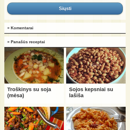
Siųsti
» Komentarai
» Panašūs receptai
Troškinys su soja
Sojos kepsniai su
(mėsa)
lašiša