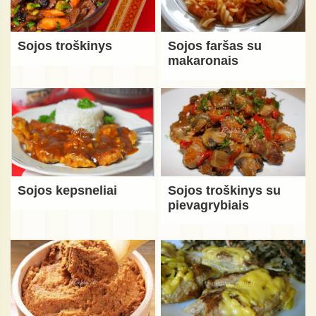
Sojos troškinys
Sojos faršas su
makaronais
Sojos kepsneliai
Sojos troškinys su
pievagrybiais