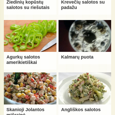
Žiedinių kopūstų
Krevečių salotos su
salotos su riešutais
padažu
Agurkų salotos
Kalmarų puota
amerikietiškai
Skanioji Jolantos
Angliškos salotos
mišrainė