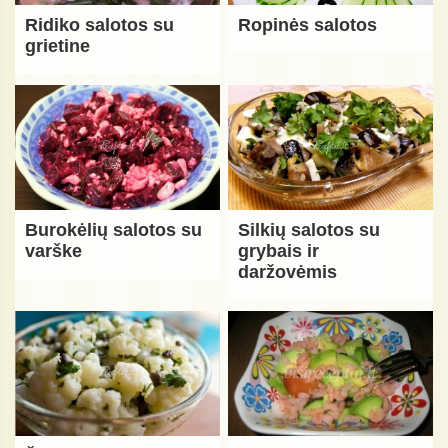
Ridiko salotos su
Ropinės salotos
grietine
Burokėlių salotos su
Silkių salotos su
varške
grybais ir
daržovėmis