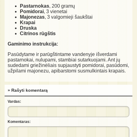
Pastarnokas
, 200 gramų
Pomidorai
, 3 vienetai
Majonezas
, 3 valgomieji šaukštai
Krapai
Druska
Citrinos rūgštis
Gaminimo instrukcija:
Pasūdytame ir parūgštintame vandenyje išverdami
pastarnokai, nulupami, stambiai sutarkuojami. Ant jų
sudedami griežinėliais supjaustyti pomidorai, pasūdomi,
užpilami majonezu, apibarstomi susmulkintais krapais.
» Rašyti komentarą
Vardas:
Komentaras: