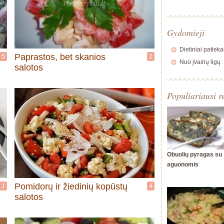
Gydomieji
Dietiniai patieka
Paprastos, bet skanios
5
2
Nuo įvairių ligų
salotos
Populiariausi r
Obuolių pyragas su
aguonomis
Pomidorų ir žiedinių kopūstų
1
4
salotos