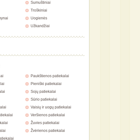
Sumuštiniai
Troškiniai
mynai
Uogienės
Užkandžiai
a
ai
Paukštienos patiekalai
lai
Pieniški patiekalai
lai
Sojų patiekalai
Sūrio patiekalai
alai
Vaisių ir uogų patiekalai
tiekalai
Veršienos patiekalai
kalai
Žuvies patiekalai
alai
Žvėrienos patiekalai
atiekalai