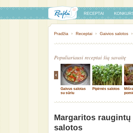
RECEPTAI
KONKURS
Pradžia
Receptai
Gaivios salotos
Populiariausi receptai šią savaitę
Gaivus salotas
Pipirnės salotos
Mišra
su sūriu
pomi
Margaritos raugintų
salotos