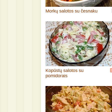
Morkų salotos su česnaku
Kopūstų salotos su
pomidorais