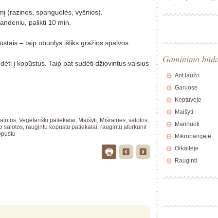
inį (razinos, spanguolės, vyšnios).
 vandeniu, palikti 10 min.
ūstais – taip obuolys išliks gražios spalvos.
Gaminimo būd
dėti į kopūstus. Taip pat sudėti džiovintus vaisius
Ant laužo
Garuose
Keptuvėje
Maišyti
salotos
,
Vegetariški patiekalai
,
Maišyti
,
Mišrainės, salotos
,
Marinuoti
o salotos
,
raugintu kopustu patiekalai
,
raugintu afurkunir
kopustu
Mikrobangėje
Orkaitėje
Rauginti