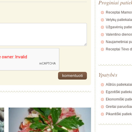
Proginiai patie
Receptai Mamos
Velykų patiekala
Užgavėnių patie
Valentino dienos
Naujametiniai pa
Receptai Tėvo d
Ypatybės
Aštrūs patiekala
Egzotiški patiek
Ekonomiški pati
Greitai paruošia
Pikantiški patiek