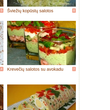
Šviežių kopūstų salotos
5
8
Krevečių salotos su avokadu
14
7