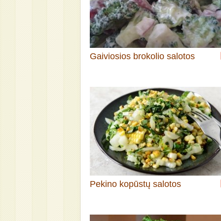
Gaiviosios brokolio salotos
Pekino kopūstų salotos