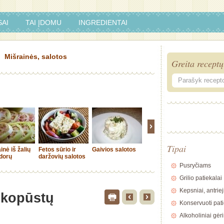
AI
TAI ĮDOMU
INGREDIENTAI
Mišrainės, salotos
Greita receptų
Tipai
inė iš žalių
Fetos sūrio ir
Gaivios salotos
Aštrios salotos
Daržovi
dorų
daržovių salotos
su skrudintu
mišrainė
batonu
Pusryčiams
Grilio patiekalai
Kepsniai, antriej
 kopūstų
Konservuoti pati
Alkoholiniai gėr