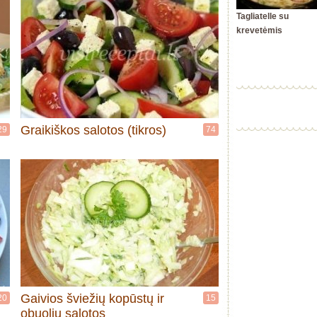
Tagliatelle su
krevetėmis
Graikiškos salotos (tikros)
29
74
Gaivios šviežių kopūstų ir
20
15
obuolių salotos