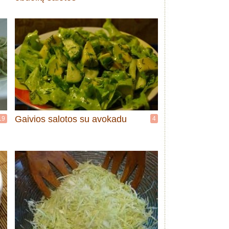
Gaivios salotos su avokadu
19
4