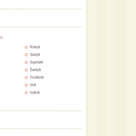
as
Rūkyti
Sūdyti
Suplakti
Šaldyti
Troškinti
Virti
Vytinti