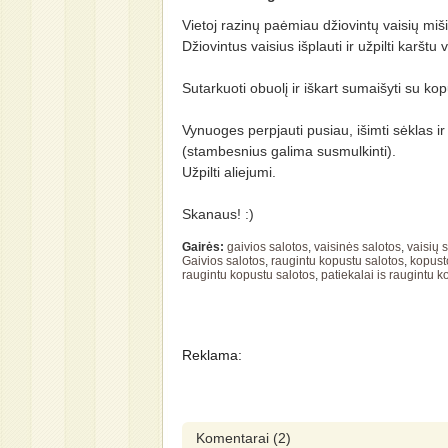
Vietoj razinų paėmiau džiovintų vaisių miš
Džiovintus vaisius išplauti ir užpilti karštu
Sutarkuoti obuolį ir iškart sumaišyti su kop
Vynuoges perpjauti pusiau, išimti sėklas ir 
(stambesnius galima susmulkinti).
Užpilti aliejumi.
Skanaus! :)
Gairės:
gaivios salotos
,
vaisinės salotos
,
vaisių 
Gaivios salotos
,
raugintu kopustu salotos
,
kopust
raugintu kopustu salotos
,
patiekalai is raugintu 
Reklama:
Komentarai
(2)