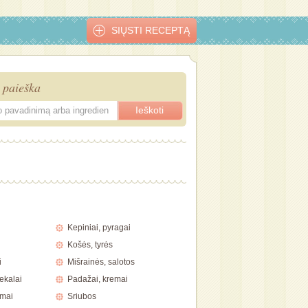
SIŲSTI RECEPTĄ
 paieška
ų
Cikorijos
Avokadų salotos
Mišrainė su
Gaiviosios
mišrainė
su kiaušiniais
avokadu
brokolio sal
Kepiniai, pyragai
Košės, tyrės
i
Mišrainės, salotos
ekalai
Padažai, kremai
imai
Sriubos