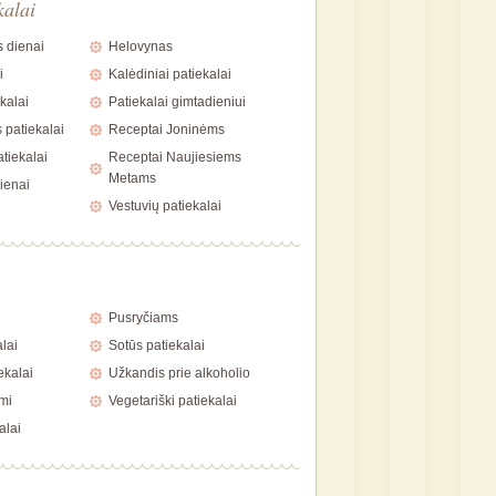
kalai
 dienai
Helovynas
i
Kalėdiniai patiekalai
kalai
Patiekalai gimtadieniui
 patiekalai
Receptai Joninėms
tiekalai
Receptai Naujiesiems
Metams
ienai
Vestuvių patiekalai
i
Pusryčiams
alai
Sotūs patiekalai
ekalai
Užkandis prie alkoholio
mi
Vegetariški patiekalai
alai