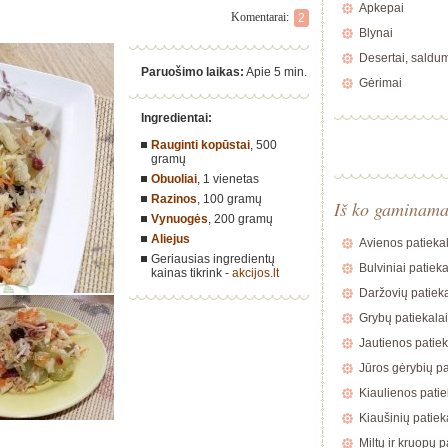
Apkepai
Komentarai:
2
Blynai
Desertai, saldu
Paruošimo laikas:
Apie 5 min.
Gėrimai
Ingredientai:
Rauginti kopūstai
,
500
gramų
Obuoliai
,
1 vienetas
Razinos
,
100 gramų
Iš ko gaminam
Vynuogės
,
200 gramų
Aliejus
Avienos patiekal
Geriausias ingredientų
Bulviniai patieka
kainas tikrink -
akcijos.lt
Daržovių patieka
Grybų patiekalai
Jautienos patiek
Jūros gėrybių pa
Kiaulienos patie
Kiaušinių patiek
Miltų ir kruopų p