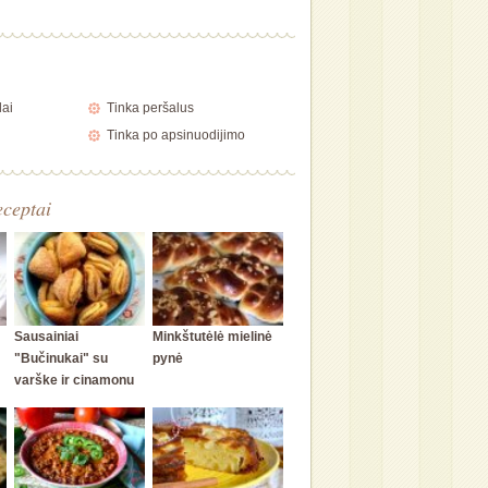
lai
Tinka peršalus
Tinka po apsinuodijimo
eceptai
Sausainiai
Minkštutėlė mielinė
"Bučinukai" su
pynė
varške ir cinamonu