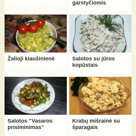
garstyčiomis
Žalioji kiaušinienė
Salotos su jūros
kopūstais
Salotos "Vasaros
Krabų mišrainė su
prisiminimas"
šparagais