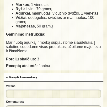
Morkos
, 1 vienetas
Ryžiai
, virti, 70 gramų
Agurkai
, marinuotas, vidutinio dydžio, 1 vienetas
Vėžiai
, uodegėlės, šviežios ar marinuotos, 100
gramų
Majonezas
, 50 gramų
Gaminimo instrukcija:
Marinuotą agurką ir morką supjaustome šiaudeliais. Į
salotinę sudedame visus produktus, užpilame majonezu
ir išmaišome.
Porcijų skaičius:
3
Receptą atsiuntė:
Janina
» Rašyti komentarą
Vardas:
Komentaras: