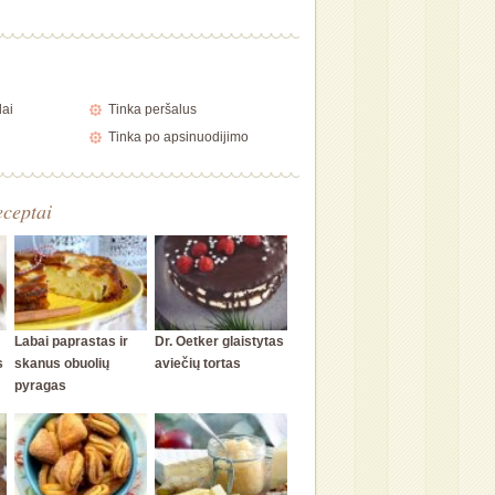
lai
Tinka peršalus
Tinka po apsinuodijimo
eceptai
Labai paprastas ir
Dr. Oetker glaistytas
s
skanus obuolių
aviečių tortas
pyragas