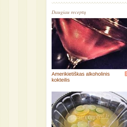
Daugiau receptų
Amerikietiškas alkoholinis
kokteilis