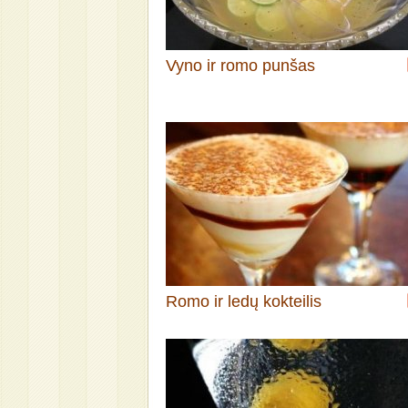
Vyno ir romo punšas
Romo ir ledų kokteilis