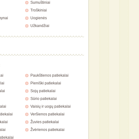
Sumuštiniai
Troškiniai
mynai
Uogienės
Užkandžiai
a
ai
Paukštienos patiekalai
lai
Pieniški patiekalai
lai
Sojų patiekalai
Sūrio patiekalai
alai
Vaisių ir uogų patiekalai
tiekalai
Veršienos patiekalai
kalai
Žuvies patiekalai
alai
Žvėrienos patiekalai
atiekalai