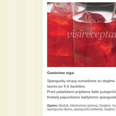
Gaminimo eiga:
Spanguolių sirupą sumaišome su degtine i
taures po 5-6 šaukštus.
Prieš patiekdami pripilame šalto putojanči
Kokteilį papuošiame šaldytomis spanguol
Gairės:
Maišyti
,
Alkoholiniai gėrimai
,
Degtinė
,
Vy
spanguoliu likeriu
,
spanguoliu kokteiliai
,
degtine 