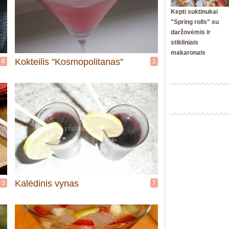
Kepti suktinukai
"Spring rolls" su
daržovėmis ir
stikliniais
makaronais
Kokteilis "Kosmopolitanas"
8
1
Kalėdinis vynas
3
7