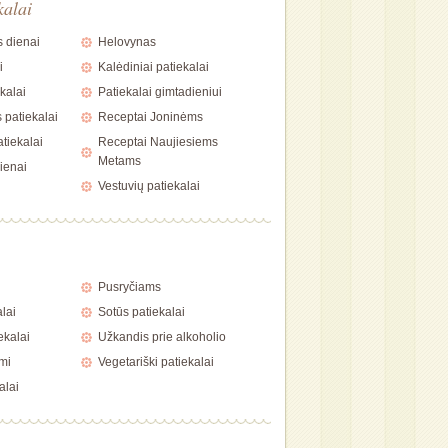
kalai
 dienai
Helovynas
i
Kalėdiniai patiekalai
kalai
Patiekalai gimtadieniui
 patiekalai
Receptai Joninėms
tiekalai
Receptai Naujiesiems
Metams
ienai
Vestuvių patiekalai
i
Pusryčiams
alai
Sotūs patiekalai
ekalai
Užkandis prie alkoholio
mi
Vegetariški patiekalai
alai