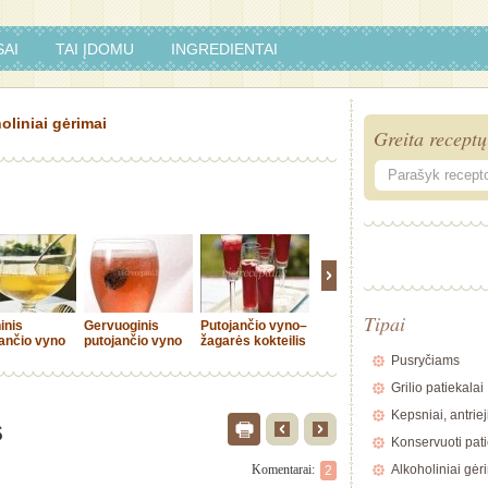
AI
TAI ĮDOMU
INGREDIENTAI
oliniai gėrimai
Greita receptų
Tipai
ninis
Gervuoginis
Putojančio vyno–
Putojantis vynas
Agrastų
ančio vyno
putojančio vyno
žagarės kokteilis
su spanguolėmis
as
kokteilis
Pusryčiams
Grilio patiekalai
Kepsniai, antriej
s
Konservuoti pati
Komentarai:
Alkoholiniai gėr
2