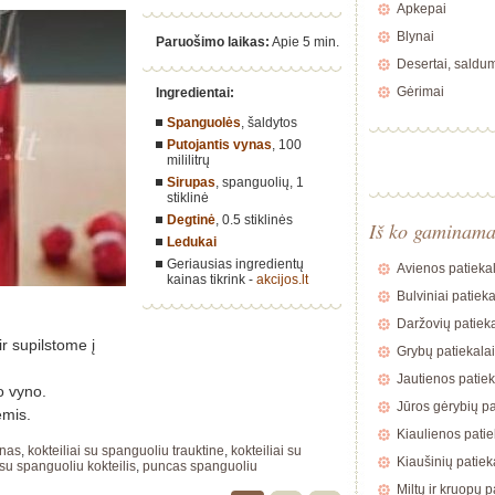
Apkepai
Blynai
Paruošimo laikas:
Apie 5 min.
Desertai, saldu
Gėrimai
Ingredientai:
Spanguolės
, šaldytos
Putojantis vynas
,
100
mililitrų
Sirupas
, spanguolių,
1
stiklinė
Degtinė
,
0.5 stiklinės
Iš ko gaminam
Ledukai
Geriausias ingredientų
Avienos patiekal
kainas tikrink -
akcijos.lt
Bulviniai patieka
Daržovių patieka
r supilstome į
Grybų patiekalai
Jautienos patiek
o vyno.
Jūros gėrybių pa
ėmis.
Kiaulienos patie
nas
,
kokteiliai su spanguoliu trauktine
,
kokteiliai su
Kiaušinių patiek
su spanguoliu kokteilis
,
puncas spanguoliu
Miltų ir kruopų p