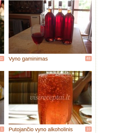
Vyno gaminimas
11
48
Putojančio vyno alkoholinis
1
10