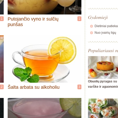
Gydomieji
Putojančio vyno ir sulčių
1
1
punšas
Dietiniai patieka
Nuo įvairių ligų
Populiariausi r
Obuolių pyragas su
Šalta arbata su alkoholiu
varške ir aguonomi
2
3