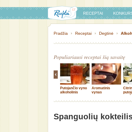
RECEPTAI
KONKURS
Pradžia
Receptai
Degtinė
Alkoh
Populiariausi receptai šią savaitę
Putojančio vyno
Aromatinis
Citri
alkoholinis
vynas
putoj
kokteilis
punš
Spanguolių kokteili