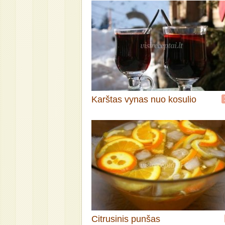
Karštas vynas nuo kosulio
Citrusinis punšas