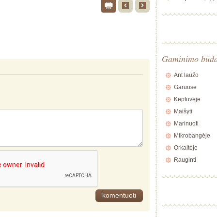
Gaminimo būd
Ant laužo
Garuose
Keptuvėje
Maišyti
Marinuoti
Mikrobangėje
Orkaitėje
Rauginti