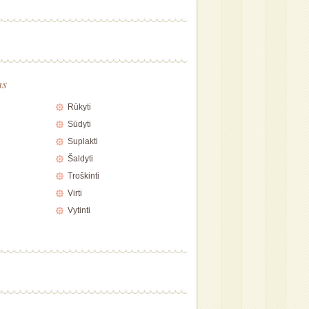
as
Rūkyti
Sūdyti
Suplakti
Šaldyti
Troškinti
Virti
Vytinti