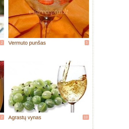
Vermuto punšas
2
5
Agrastų vynas
2
10