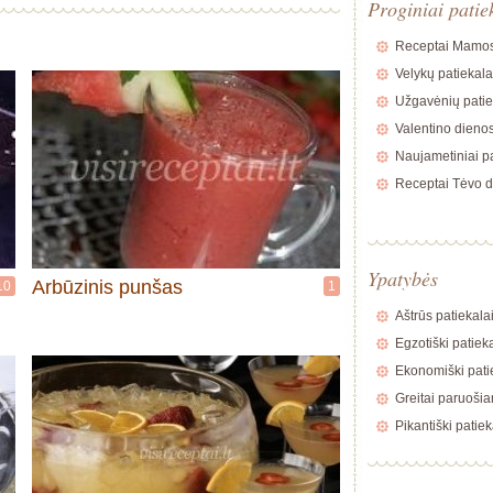
Proginiai patie
Receptai Mamos
Velykų patiekala
Užgavėnių patie
Valentino dienos
Naujametiniai pa
Receptai Tėvo d
Ypatybės
Arbūzinis punšas
10
1
Aštrūs patiekala
Egzotiški patiek
Ekonomiški pati
Greitai paruošia
Pikantiški patiek