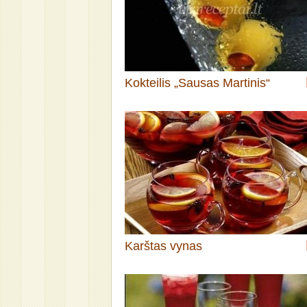
Kokteilis „Sausas Martinis“
Karštas vynas