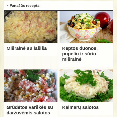
» Panašūs receptai
Mišrainė su lašiša
Keptos duonos,
pupelių ir sūrio
mišrainė
Grūdėtos varškės su
Kalmarų salotos
daržovėmis salotos