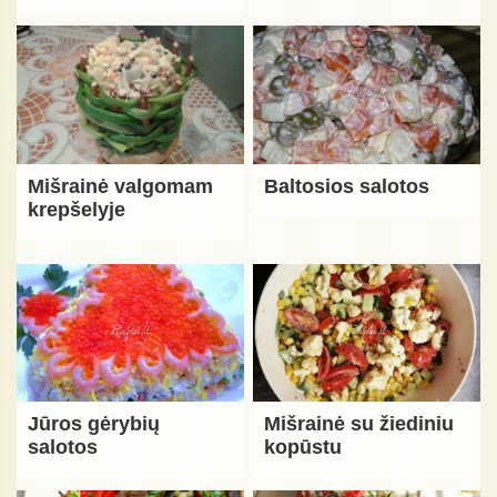
Mišrainė valgomam
Baltosios salotos
krepšelyje
Jūros gėrybių
Mišrainė su žiediniu
salotos
kopūstu