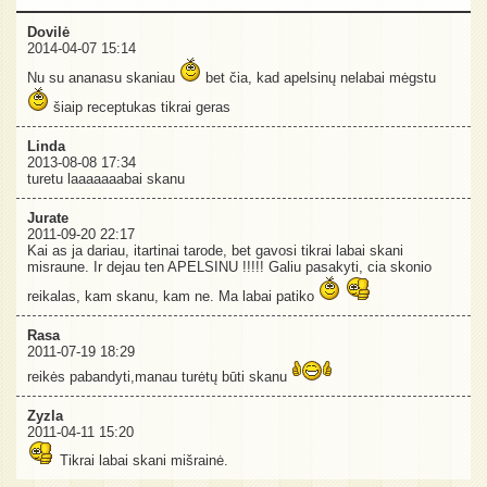
Dovilė
2014-04-07 15:14
Nu su ananasu skaniau
bet čia, kad apelsinų nelabai mėgstu
šiaip receptukas tikrai geras
Linda
2013-08-08 17:34
turetu laaaaaaabai skanu
Jurate
2011-09-20 22:17
Kai as ja dariau, itartinai tarode, bet gavosi tikrai labai skani
misraune. Ir dejau ten APELSINU !!!!! Galiu pasakyti, cia skonio
reikalas, kam skanu, kam ne. Ma labai patiko
Rasa
2011-07-19 18:29
reikės pabandyti,manau turėtų būti skanu
Zyzla
2011-04-11 15:20
Tikrai labai skani mišrainė.