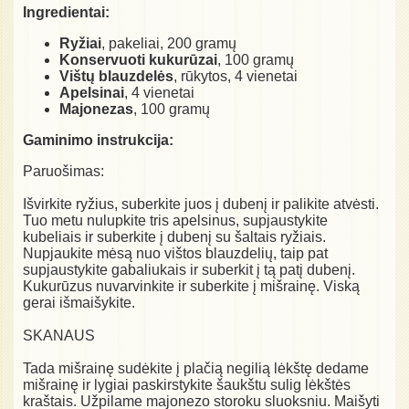
Ingredientai:
Ryžiai
, pakeliai, 200 gramų
Konservuoti kukurūzai
, 100 gramų
Vištų blauzdelės
, rūkytos, 4 vienetai
Apelsinai
, 4 vienetai
Majonezas
, 100 gramų
Gaminimo instrukcija:
Paruošimas:
Išvirkite ryžius, suberkite juos į dubenį ir palikite atvėsti.
Tuo metu nulupkite tris apelsinus, supjaustykite
kubeliais ir suberkite į dubenį su šaltais ryžiais.
Nupjaukite mėsą nuo vištos blauzdelių, taip pat
supjaustykite gabaliukais ir suberkit į tą patį dubenį.
Kukurūzus nuvarvinkite ir suberkite į mišrainę. Viską
gerai išmaišykite.
SKANAUS
Tada mišrainę sudėkite į plačią negilią lėkštę dedame
mišrainę ir lygiai paskirstykite šaukštu sulig lėkštės
kraštais. Užpilame majonezo storoku sluoksniu. Maišyti