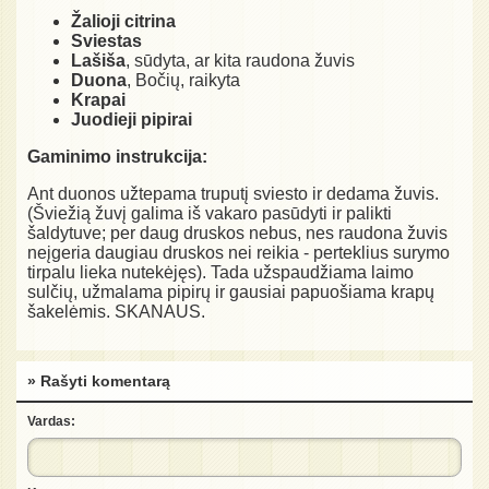
Žalioji citrina
Sviestas
Lašiša
, sūdyta, ar kita raudona žuvis
Duona
, Bočių, raikyta
Krapai
Juodieji pipirai
Gaminimo instrukcija:
Ant duonos užtepama truputį sviesto ir dedama žuvis.
(Šviežią žuvį galima iš vakaro pasūdyti ir palikti
šaldytuve; per daug druskos nebus, nes raudona žuvis
neįgeria daugiau druskos nei reikia - perteklius surymo
tirpalu lieka nutekėjęs). Tada užspaudžiama laimo
sulčių, užmalama pipirų ir gausiai papuošiama krapų
šakelėmis. SKANAUS.
» Rašyti komentarą
Vardas: