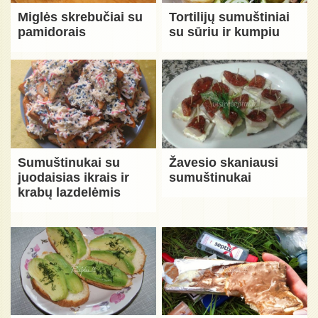
Miglės skrebučiai su
Tortilijų sumuštiniai
pamidorais
su sūriu ir kumpiu
Sumuštinukai su
Žavesio skaniausi
juodaisias ikrais ir
sumuštinukai
krabų lazdelėmis