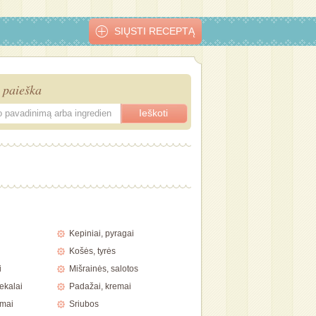
SIŲSTI RECEPTĄ
 paieška
it
Spanguolių sulčių
Putojančio vyno
Kokteilis „Kogel
Kokosinis
ir putojančio
kokteilis
mogel“
kokteilis
vyno kokteilis
Kepiniai, pyragai
Košės, tyrės
i
Mišrainės, salotos
ekalai
Padažai, kremai
imai
Sriubos