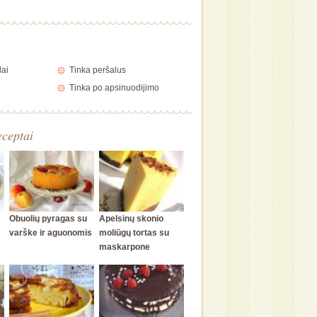
lai
Tinka peršalus
Tinka po apsinuodijimo
eceptai
Obuolių pyragas su
Apelsinų skonio
varške ir aguonomis
moliūgų tortas su
maskarpone