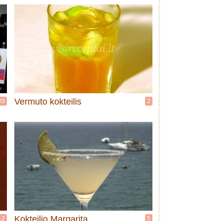
Vermuto kokteilis
20
2
Kokteilio Margarita
12
5