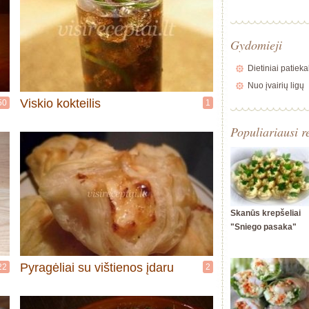
Gydomieji
Dietiniai patieka
Nuo įvairių ligų
Viskio kokteilis
50
1
Populiariausi r
Skanūs krepšeliai
"Sniego pasaka"
Pyragėliai su vištienos įdaru
22
2