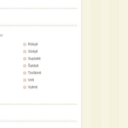
as
Rūkyti
Sūdyti
Suplakti
Šaldyti
Troškinti
Virti
Vytinti