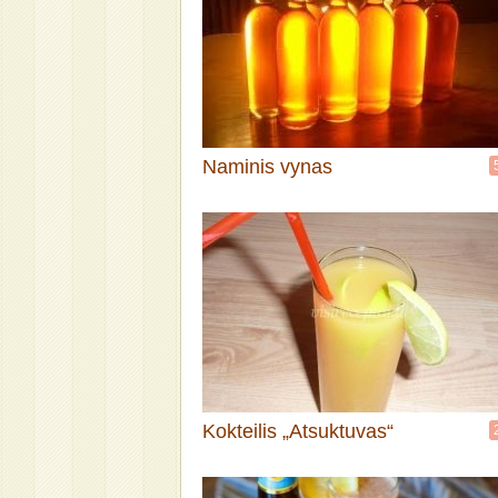
Naminis vynas
Kokteilis „Atsuktuvas“