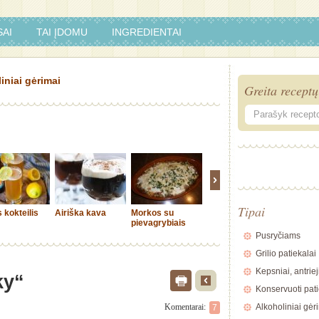
AI
TAI ĮDOMU
INGREDIENTAI
iniai gėrimai
Greita receptų
Tipai
 kokteilis
Airiška kava
Morkos su
Pyragėliai su
Sour spir
pievagrybiais
vištienos įdaru
Pusryčiams
Grilio patiekalai
Kepsniai, antriej
ky“
Konservuoti pati
Komentarai:
Alkoholiniai gėr
7