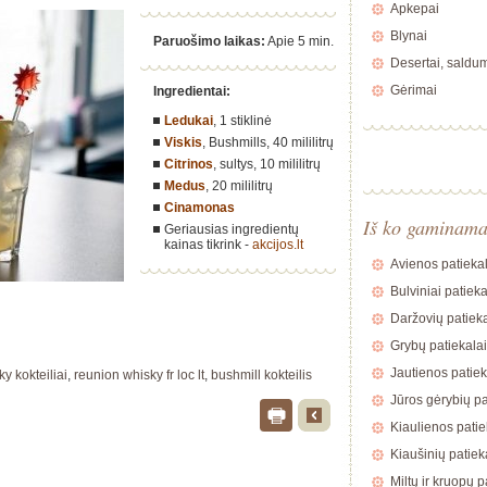
Apkepai
Blynai
Paruošimo laikas:
Apie 5 min.
Desertai, saldu
Gėrimai
Ingredientai:
Ledukai
,
1 stiklinė
Viskis
, Bushmills,
40 mililitrų
Citrinos
, sultys,
10 mililitrų
Medus
,
20 mililitrų
Cinamonas
Iš ko gaminam
Geriausias ingredientų
kainas tikrink -
akcijos.lt
Avienos patiekal
Bulviniai patieka
Daržovių patieka
Grybų patiekalai
Jautienos patiek
y kokteiliai
,
reunion whisky fr loc lt
,
bushmill kokteilis
Jūros gėrybių pa
Kiaulienos patie
Kiaušinių patiek
Miltų ir kruopų p