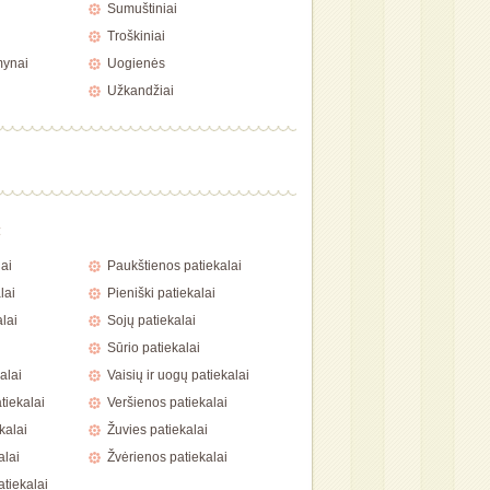
Sumuštiniai
Troškiniai
mynai
Uogienės
Užkandžiai
a
ai
Paukštienos patiekalai
lai
Pieniški patiekalai
lai
Sojų patiekalai
Sūrio patiekalai
alai
Vaisių ir uogų patiekalai
tiekalai
Veršienos patiekalai
kalai
Žuvies patiekalai
alai
Žvėrienos patiekalai
atiekalai