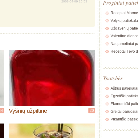
Proginiai patie
2009-04-09 15:53
Receptai Mamos
Velykų patiekala
Užgavėnių patie
Valentino dienos
Naujametiniai pa
Receptai Tėvo d
Ypatybės
Aštrūs patiekala
Egzotiški patiek
Ekonomiški pati
Vyšnių užpiltinė
44
20
Greitai paruošia
Pikantiški patiek