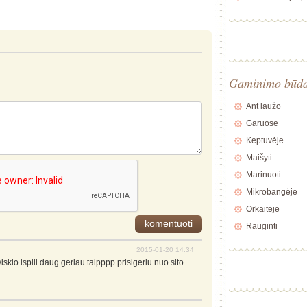
Gaminimo būd
Ant laužo
Garuose
Keptuvėje
Maišyti
Marinuoti
Mikrobangėje
Orkaitėje
Rauginti
2015-01-20 14:34
skio ispili daug geriau taipppp prisigeriu nuo sito