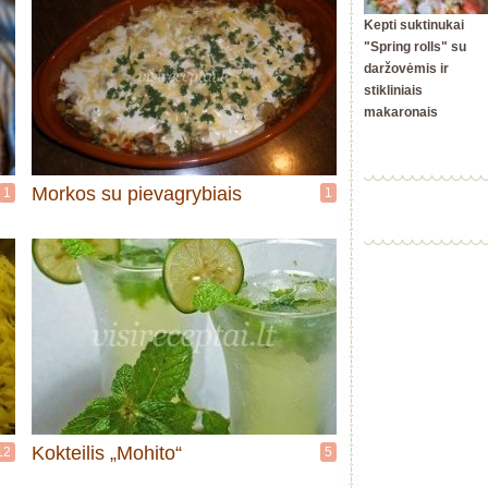
Kepti suktinukai
"Spring rolls" su
daržovėmis ir
stikliniais
makaronais
Morkos su pievagrybiais
1
1
Kokteilis „Mohito“
12
5