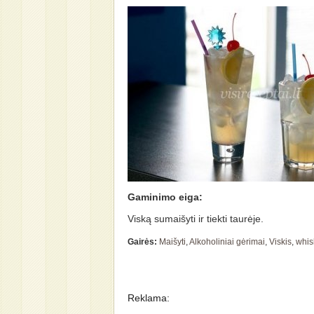
Gaminimo eiga:
Viską sumaišyti ir tiekti taurėje.
Gairės:
Maišyti
,
Alkoholiniai gėrimai
,
Viskis
,
whisk
Reklama: