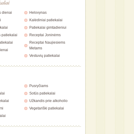
kalai
 dienai
Helovynas
i
Kalėdiniai patiekalai
kalai
Patiekalai gimtadieniui
 patiekalai
Receptai Joninėms
tiekalai
Receptai Naujiesiems
Metams
ienai
Vestuvių patiekalai
i
Pusryčiams
alai
Sotūs patiekalai
ekalai
Užkandis prie alkoholio
mi
Vegetariški patiekalai
alai