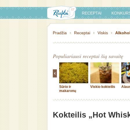
RECEPTAI
KONKURS
Pradžia
Receptai
Viskis
Alkohol
Populiariausi receptai šią savaitę
Sūrio ir
Viskio kokteilis
Alaus
makaronų
apkepas
Kokteilis „Hot Whis