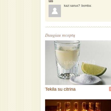
589
kazi sanus? :bomba:
Daugiau receptų
Tekila su citrina