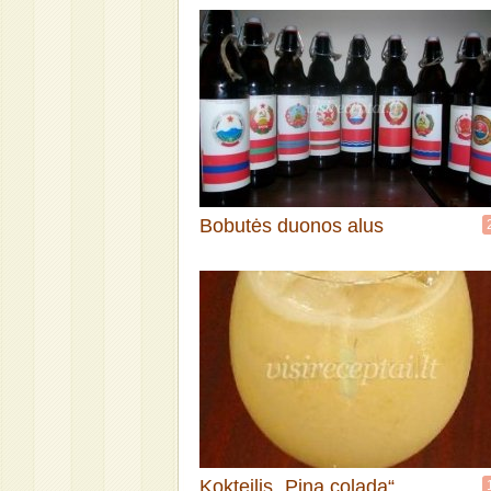
Bobutės duonos alus
Kokteilis „Pina colada“