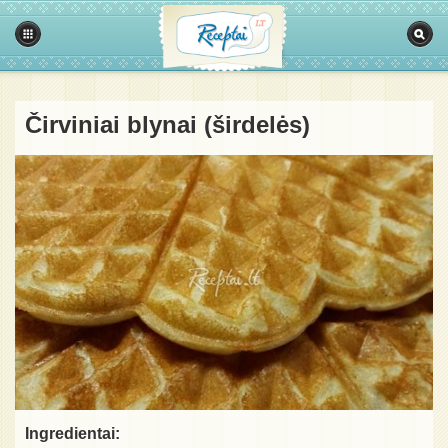
Čirviniai blynai (širdelės)
Ingredientai: