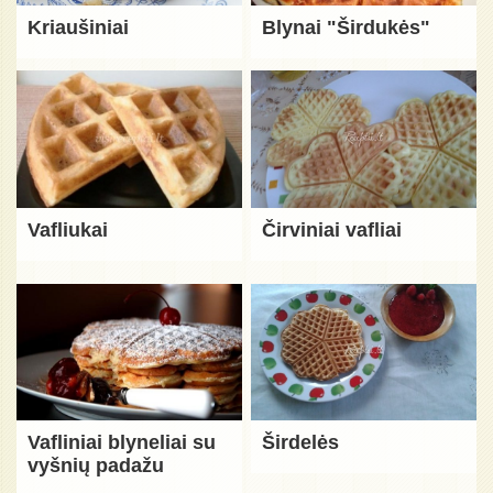
Kriaušiniai
Blynai "Širdukės"
Vafliukai
Čirviniai vafliai
Vafliniai blyneliai su
Širdelės
vyšnių padažu