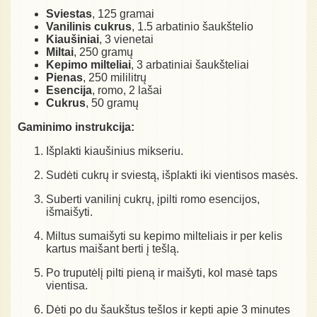
Sviestas
, 125 gramai
Vanilinis cukrus
, 1.5 arbatinio šaukštelio
Kiaušiniai
, 3 vienetai
Miltai
, 250 gramų
Kepimo milteliai
, 3 arbatiniai šaukšteliai
Pienas
, 250 mililitrų
Esencija
, romo, 2 lašai
Cukrus
, 50 gramų
Gaminimo instrukcija:
Išplakti kiaušinius mikseriu.
Sudėti cukrų ir sviestą, išplakti iki vientisos masės.
Suberti vanilinį cukrų, įpilti romo esencijos,
išmaišyti.
Miltus sumaišyti su kepimo milteliais ir per kelis
kartus maišant berti į tešlą.
Po truputėlį pilti pieną ir maišyti, kol masė taps
vientisa.
Dėti po du šaukštus tešlos ir kepti apie 3 minutes