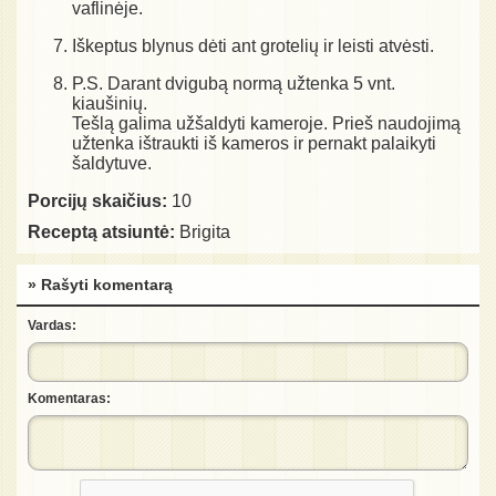
vaflinėje.
Iškeptus blynus dėti ant grotelių ir leisti atvėsti.
P.S. Darant dvigubą normą užtenka 5 vnt.
kiaušinių.
Tešlą galima užšaldyti kameroje. Prieš naudojimą
užtenka ištraukti iš kameros ir pernakt palaikyti
šaldytuve.
Porcijų skaičius:
10
Receptą atsiuntė:
Brigita
» Rašyti komentarą
Vardas:
Komentaras: