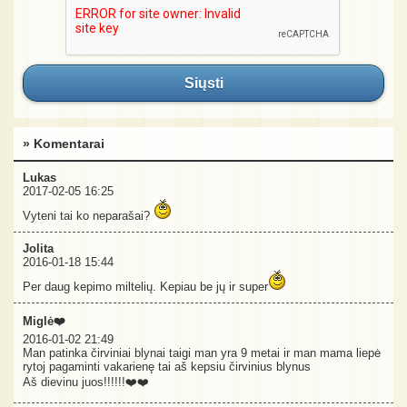
Siųsti
» Komentarai
Lukas
2017-02-05 16:25
Vyteni tai ko neparašai?
Jolita
2016-01-18 15:44
Per daug kepimo miltelių. Kepiau be jų ir super
Miglė❤️
2016-01-02 21:49
Man patinka čirviniai blynai taigi man yra 9 metai ir man mama liepė
rytoj pagaminti vakarienę tai aš kepsiu čirvinius blynus
Aš dievinu juos!!!!!!❤️❤️