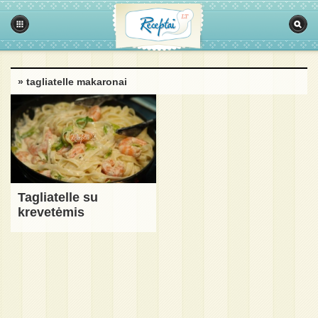
» tagliatelle makaronai
Tagliatelle su
krevetėmis