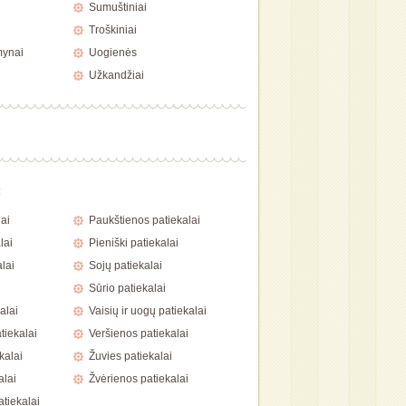
Sumuštiniai
Troškiniai
mynai
Uogienės
Užkandžiai
a
ai
Paukštienos patiekalai
lai
Pieniški patiekalai
lai
Sojų patiekalai
Sūrio patiekalai
alai
Vaisių ir uogų patiekalai
tiekalai
Veršienos patiekalai
kalai
Žuvies patiekalai
alai
Žvėrienos patiekalai
atiekalai