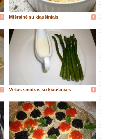
Mišrainė su kiaušiniais
2
1
Virtas smidras su kiaušiniais
1
1