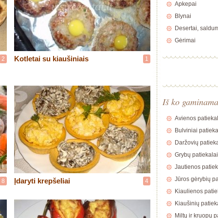
Apkepai
Blynai
Desertai, saldu
Gėrimai
Kotletai su kiaušiniais
2
1
Iš ko gaminam
Avienos patiekal
Bulviniai patieka
Daržovių patieka
Grybų patiekalai
Jautienos patiek
Jūros gėrybių pa
Įdaryti krepšeliai
8
4
Kiaulienos patie
Kiaušinių patiek
Miltų ir kruopų p