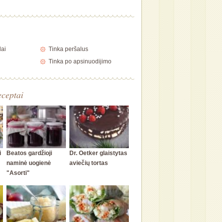
lai
Tinka peršalus
Tinka po apsinuodijimo
eceptai
i
Beatos gardžioji
Dr. Oetker glaistytas
naminė uogienė
aviečių tortas
"Asorti"