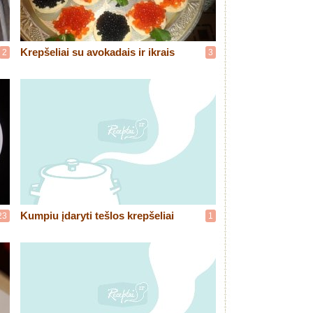
Krepšeliai su avokadais ir ikrais
2
3
Kumpiu įdaryti tešlos krepšeliai
23
1