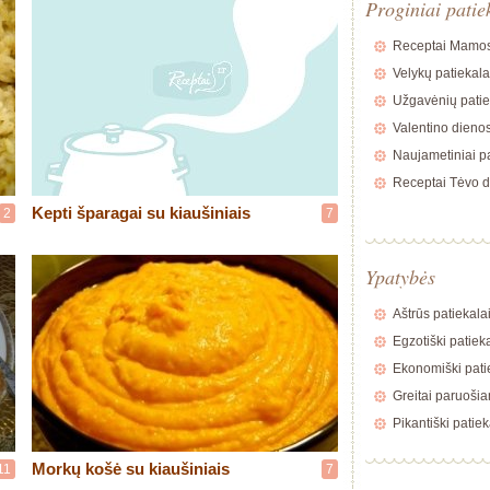
Proginiai patie
Receptai Mamos
Velykų patiekala
Užgavėnių patie
Valentino dienos
Naujametiniai pa
Receptai Tėvo d
Kepti šparagai su kiaušiniais
2
7
Ypatybės
Aštrūs patiekala
Egzotiški patiek
Ekonomiški pati
Greitai paruošia
Pikantiški patiek
Morkų košė su kiaušiniais
11
7