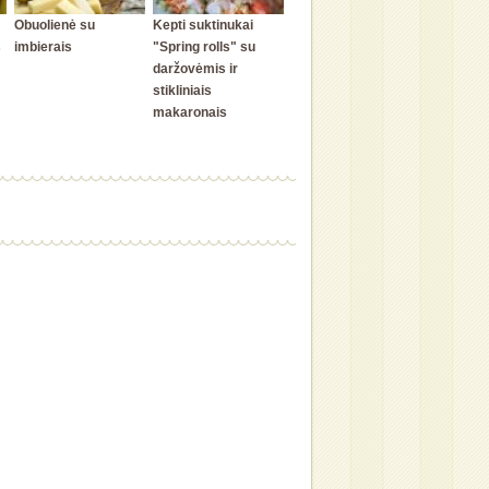
Obuolienė su
Kepti suktinukai
s
imbierais
"Spring rolls" su
daržovėmis ir
stikliniais
makaronais