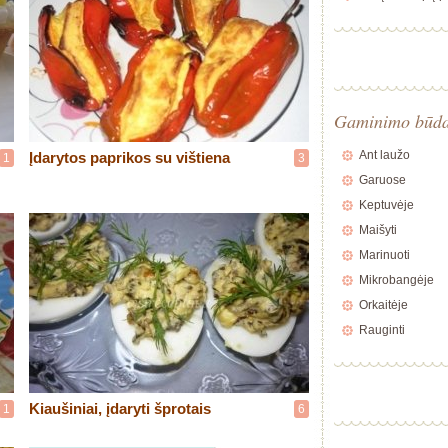
Gaminimo būd
Ant laužo
Įdarytos paprikos su vištiena
1
3
Garuose
Keptuvėje
Maišyti
Marinuoti
Mikrobangėje
Orkaitėje
Rauginti
Kiaušiniai, įdaryti šprotais
1
6