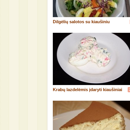
Dilgėlių salotos su kiaušiniu
Krabų lazdelėmis įdaryti kiaušiniai