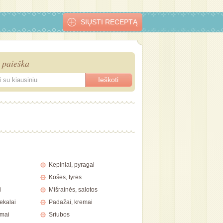
SIŲSTI RECEPTĄ
 paieška
Kepiniai, pyragai
Košės, tyrės
i
Mišrainės, salotos
ekalai
Padažai, kremai
imai
Sriubos