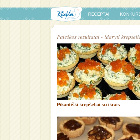
RECEPTAI
KONKURS
Paieškos rezultatai - idaryti krepseli
Pikantiški krepšeliai su ikrais