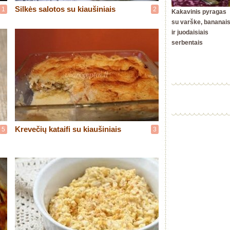
Silkės salotos su kiaušiniais
1
2
Kakavinis pyragas
su varške, bananai
ir juodaisiais
serbentais
Krevečių kataifi su kiaušiniais
5
3