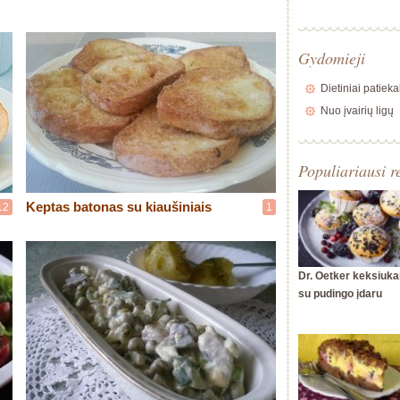
Gydomieji
Dietiniai patieka
Nuo įvairių ligų
Populiariausi r
Keptas batonas su kiaušiniais
12
1
Dr. Oetker keksiuka
su pudingo įdaru