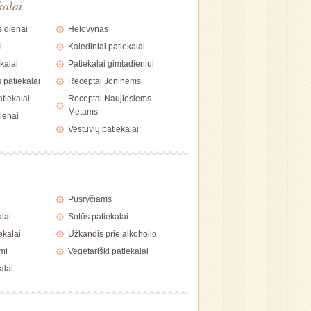
kalai
 dienai
Helovynas
i
Kalėdiniai patiekalai
kalai
Patiekalai gimtadieniui
 patiekalai
Receptai Joninėms
tiekalai
Receptai Naujiesiems
Metams
ienai
Vestuvių patiekalai
i
Pusryčiams
alai
Sotūs patiekalai
ekalai
Užkandis prie alkoholio
mi
Vegetariški patiekalai
alai