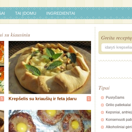
AI
TAI ĮDOMU
INGREDIENTAI
ai su kiausiniu
Greita receptų
Tipai
Pusryčiams
Krepšelis su kriaušių ir feta įdaru
5
1
Grilio patiekalai
Kepsniai, antriej
Konservuoti pati
Alkoholiniai gėr